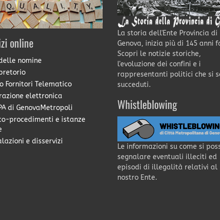
La storia dell'Ente Provincia di
izi online
Genova, inizia più di 145 anni f
Scopri le notizie storiche,
delle nomine
l'evoluzione dei confini e i
pretorio
rappresentanti politici che si 
o Fornitori Telematico
succeduti.
razione elettronica
Whistleblowing
A di GenovaMetropoli
co-procedimenti e istanze
e
lazioni e disservizi
Le informazioni su come si pos
segnalare eventuali illeciti ed
episodi di illegalità relativi al
nostro Ente.