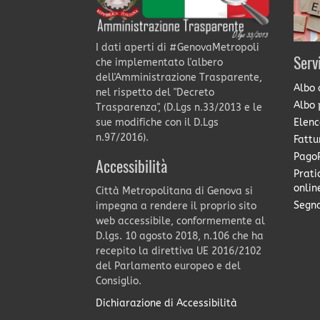
I dati aperti di #GenovaMetropoli
Serv
che implementato l'albero
dell'Amministrazione Trasparente,
Albo 
nel rispetto del "Decreto
Albo 
Trasparenza", (D.Lgs n.33/2013 e le
Elenc
sue modifiche con il D.Lgs
n.97/2016).
Fattu
PagoP
Accessibilità
Prati
onlin
Città Metropolitana di Genova si
Segna
impegna a rendere il proprio sito
web accessibile, conformemente al
D.lgs. 10 agosto 2018, n.106 che ha
recepito la direttiva UE 2016/2102
del Parlamento europeo e del
Consiglio.
Dichiarazione di Accessibilità