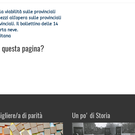
a viabilità sulle provinciali
zzi all'opera sulle provinciali
nciali. Il bollettino delle 14
erta neve.
litana
u questa pagina?
igliere/a di parità
Un po' di Storia