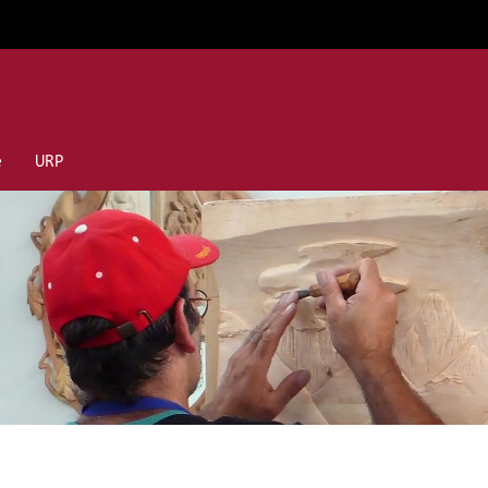
e
URP