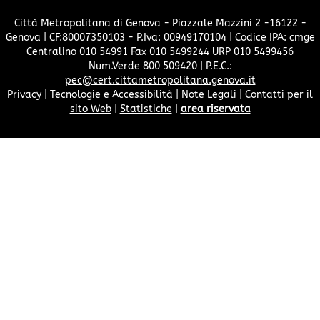
Città Metropolitana di Genova - Piazzale Mazzini 2 -16122 -
Genova | CF:80007350103 - P.Iva: 00949170104 | Codice IPA: cmge
Centralino 010 54991 Fax 010 5499244 URP 010 5499456
Num.Verde 800 509420 | P.E.C.:
pec@cert.cittametropolitana.genova.it
Privacy
|
Tecnologie e Accessibilità
|
Note Legali
|
Contatti per il
sito Web
|
Statistiche
|
area riservata