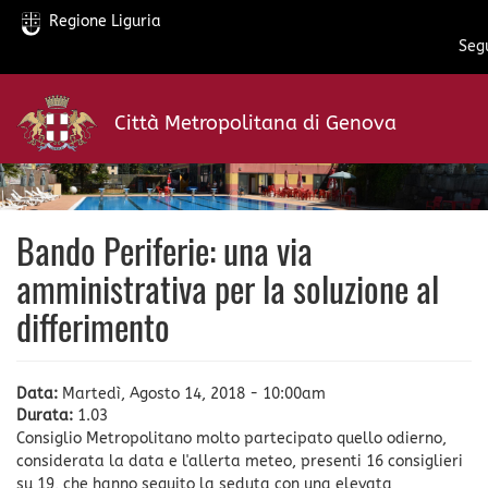
Regione Liguria
Segu
Salta
al
Città Metropolitana di Genova
contenuto
principale
Bando Periferie: una via
amministrativa per la soluzione al
differimento
Data:
Martedì, Agosto 14, 2018 - 10:00am
Durata:
1.03
Consiglio Metropolitano molto partecipato quello odierno,
considerata la data e l'allerta meteo, presenti 16 consiglieri
su 19, che hanno seguito la seduta con una elevata