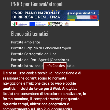
PNRR per GenovaMetropoli
Elenco siti tematici
Portale Ambiente
Portale Biciplan di GenovaMetropoli
Portale Cartografia on-line
Portale dei Dati Aperti (Opendata)
Portale Istruzione e Diritto allo Studio
Info Cookies
Portale Marketing Territoriale
Il sito utilizza cookie tecnici (di navigazione e di
Portale Piano Strategico Metropolitano
sessione) che garantiscono la normale
Portale PUMS di GenovaMetropoli
navigazione e fruizione del sito web e cookie
analitici inviati da terze parti (Web Analytics
Portale Stazione Unica Appaltante
Italia) che consentono di tracciare e analizzare, in
Pratico: procedimenti e istanze online
forma anonima, il comportamento per quanto
riguarda tempi, ubicazione geografica e
comportamento sul sito.Puoi acconsentire