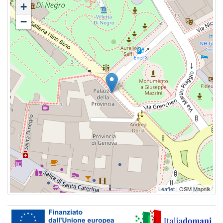
+
−
Leaflet
| OSM Mapnik