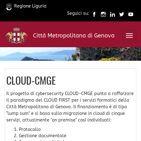
Regione Liguria
Seguici su:
Salta
al
Città Metropolitana di Genova
contenuto
Toggl
principale
navig
CLOUD-CMGE
Il progetto di cybersecurity CLOUD-CMGE punta a rafforzare
il paradigma del CLOUD FIRST per i servizi formatici della
Città Metropolitana di Genova. Il finanziamento è di tipo
"lump sum" e si basa sulla migrazione in cloud di cinque
servizi, attualmente "on premise" così individuati:
Protocollo
Gestione documentale