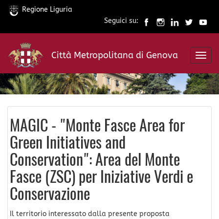
Regione Liguria
Seguici su:
Salta
al
Città Metropolitana di Genova
contenuto
Toggl
principale
navig
MAGIC - "Monte Fasce Area for
Green Initiatives and
Conservation": Area del Monte
Fasce (ZSC) per Iniziative Verdi e
Conservazione
Il territorio interessato dalla presente proposta