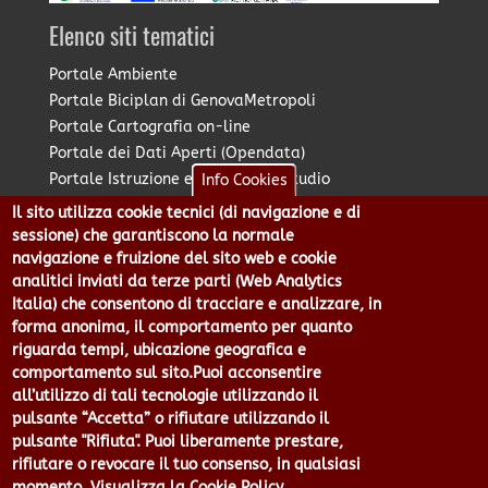
Elenco siti tematici
Portale Ambiente
Portale Biciplan di GenovaMetropoli
Portale Cartografia on-line
Portale dei Dati Aperti (Opendata)
Portale Istruzione e Diritto allo Studio
Info Cookies
Portale Marketing Territoriale
Il sito utilizza cookie tecnici (di navigazione e di
Portale Piano Strategico Metropolitano
sessione) che garantiscono la normale
Portale PUMS di GenovaMetropoli
navigazione e fruizione del sito web e cookie
analitici inviati da terze parti (Web Analytics
Portale Stazione Unica Appaltante
Italia) che consentono di tracciare e analizzare, in
Pratico: procedimenti e istanze online
forma anonima, il comportamento per quanto
riguarda tempi, ubicazione geografica e
comportamento sul sito.Puoi acconsentire
Città Metropolitana di Genova - Piazzale Mazzini 2 -16122 -
all’utilizzo di tali tecnologie utilizzando il
Genova | CF:80007350103 - P.Iva: 00949170104 | Codice IPA: cmge
pulsante “Accetta” o rifiutare utilizzando il
Centralino 010 54991 Fax 010 5499244 URP 010 5499456
pulsante "Rifiuta". Puoi liberamente prestare,
Num.Verde 800 509420 | P.E.C.:
rifiutare o revocare il tuo consenso, in qualsiasi
pec@cert.cittametropolitana.genova.it
momento.
Visualizza la Cookie Policy