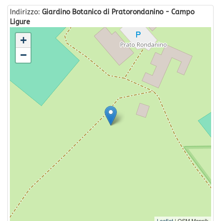
Indirizzo:
Giardino Botanico di Pratorondanino - Campo
Ligure
+
−
Leaflet
| OSM Mapnik