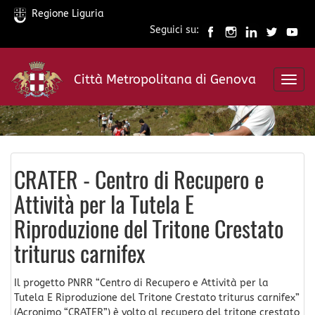
Regione Liguria
Seguici su:
Salta
al
Città Metropolitana di Genova
contenuto
Toggl
principale
navig
CRATER - Centro di Recupero e
Attività per la Tutela E
Riproduzione del Tritone Crestato
triturus carnifex
Il progetto PNRR “Centro di Recupero e Attività per la
Tutela E Riproduzione del Tritone Crestato triturus carnifex”
(Acronimo “CRATER”) è volto al recupero del tritone crestato