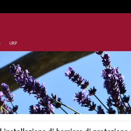
e
URP