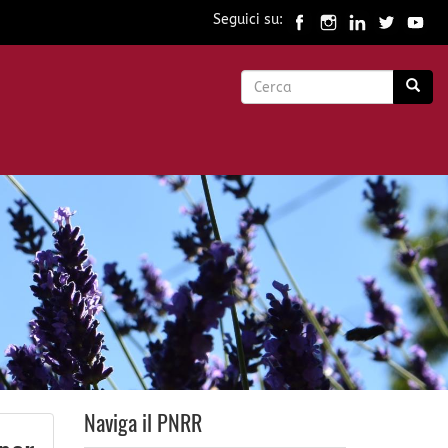
Seguici su:
Form
di
Cerca
ricerca
Naviga il PNRR