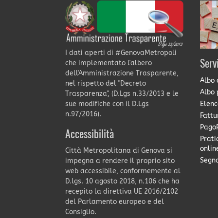
I dati aperti di #GenovaMetropoli
Serv
che implementato l'albero
dell'Amministrazione Trasparente,
Albo 
nel rispetto del "Decreto
Albo 
Trasparenza", (D.Lgs n.33/2013 e le
Elenc
sue modifiche con il D.Lgs
n.97/2016).
Fattu
PagoP
Accessibilità
Prati
onlin
Città Metropolitana di Genova si
Segna
impegna a rendere il proprio sito
web accessibile, conformemente al
D.lgs. 10 agosto 2018, n.106 che ha
recepito la direttiva UE 2016/2102
del Parlamento europeo e del
Consiglio.