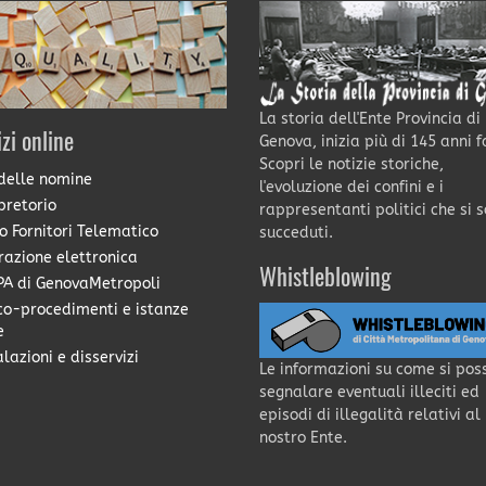
La storia dell'Ente Provincia di
izi online
Genova, inizia più di 145 anni f
Scopri le notizie storiche,
delle nomine
l'evoluzione dei confini e i
pretorio
rappresentanti politici che si 
o Fornitori Telematico
succeduti.
razione elettronica
Whistleblowing
A di GenovaMetropoli
co-procedimenti e istanze
e
lazioni e disservizi
Le informazioni su come si pos
segnalare eventuali illeciti ed
episodi di illegalità relativi al
nostro Ente.