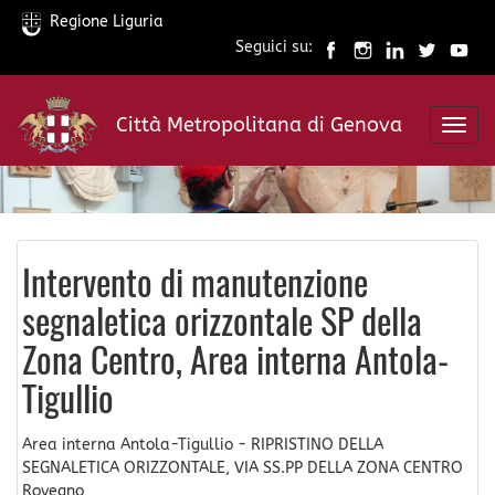
Regione Liguria
Seguici su:
Salta
al
Città Metropolitana di Genova
contenuto
Toggl
principale
navig
Intervento di manutenzione
segnaletica orizzontale SP della
Zona Centro, Area interna Antola-
Tigullio
Area interna Antola-Tigullio - RIPRISTINO DELLA
SEGNALETICA ORIZZONTALE, VIA SS.PP DELLA ZONA CENTRO
Rovegno