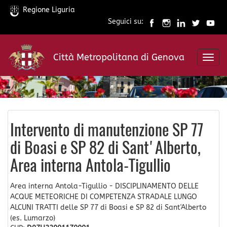
Regione Liguria
Seguici su:
Salta
al
Città Metropolitana di Genova
contenuto
Toggl
principale
navig
Intervento di manutenzione SP 77
di Boasi e SP 82 di Sant'Alberto,
Area interna Antola-Tigullio
Area interna Antola-Tigullio - DISCIPLINAMENTO DELLE
ACQUE METEORICHE DI COMPETENZA STRADALE LUNGO
ALCUNI TRATTI delle SP 77 di Boasi e SP 82 di Sant'Alberto
(es. Lumarzo)