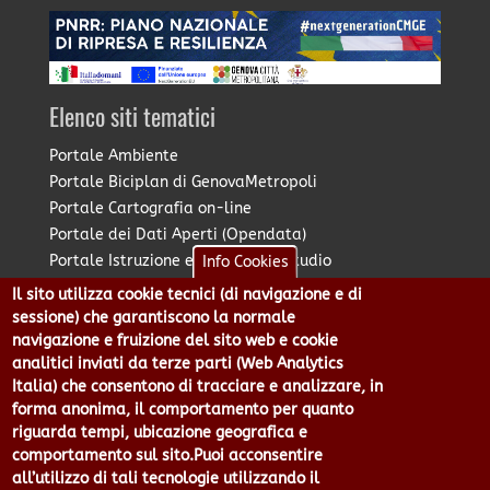
Elenco siti tematici
Portale Ambiente
Portale Biciplan di GenovaMetropoli
Portale Cartografia on-line
Portale dei Dati Aperti (Opendata)
Portale Istruzione e Diritto allo Studio
Info Cookies
Portale Marketing Territoriale
Il sito utilizza cookie tecnici (di navigazione e di
Portale Piano Strategico Metropolitano
sessione) che garantiscono la normale
Portale PUMS di GenovaMetropoli
navigazione e fruizione del sito web e cookie
analitici inviati da terze parti (Web Analytics
Portale Stazione Unica Appaltante
Italia) che consentono di tracciare e analizzare, in
Pratico: procedimenti e istanze online
forma anonima, il comportamento per quanto
riguarda tempi, ubicazione geografica e
comportamento sul sito.Puoi acconsentire
Città Metropolitana di Genova - Piazzale Mazzini 2 -16122 -
all’utilizzo di tali tecnologie utilizzando il