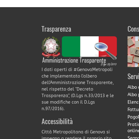
Trasparenza
Cons
I dati aperti di #GenovaMetropoli
Serv
che implementato l'albero
dell'Amministrazione Trasparente,
Albo 
nel rispetto del "Decreto
Albo 
Trasparenza", (D.Lgs n.33/2013 e le
Elenc
sue modifiche con il D.Lgs
n.97/2016).
Fattu
PagoP
Accessibilità
Prati
onlin
Città Metropolitana di Genova si
Segna
impegna a rendere il proprio sito