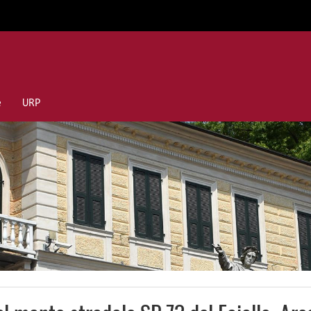
e
URP