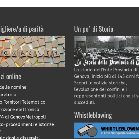
igliere/a di parità
Un po' di Storia
La storia dell'Ente Provincia di
izi online
Genova, inizia più di 145 anni f
Scopri le notizie storiche,
delle nomine
l'evoluzione dei confini e i
pretorio
rappresentanti politici che si 
o Fornitori Telematico
succeduti.
razione elettronica
Whistleblowing
A di GenovaMetropoli
co-procedimenti e istanze
e
lazioni e disservizi