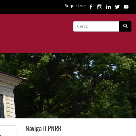
Seguici su:
Form
di
Cerca
ricerca
Naviga il PNRR