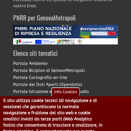
nostro Ente.
PNRR per GenovaMetropoli
Elenco siti tematici
Portale Ambiente
Portale Biciplan di GenovaMetropoli
Portale Cartografia on-line
Portale dei Dati Aperti (Opendata)
Portale Istruzione e Diritto allo Studio
Info Cookies
Portale Marketing Territoriale
Il sito utilizza cookie tecnici (di navigazione e di
Portale Piano Strategico Metropolitano
sessione) che garantiscono la normale
Portale PUMS di GenovaMetropoli
navigazione e fruizione del sito web e cookie
analitici inviati da terze parti (Web Analytics
Portale Stazione Unica Appaltante
Italia) che consentono di tracciare e analizzare, in
Pratico: procedimenti e istanze online