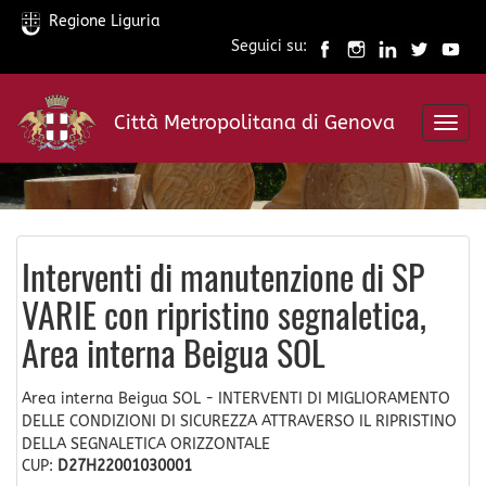
Regione Liguria
Seguici su:
Salta
al
Città Metropolitana di Genova
contenuto
Toggl
principale
navig
Interventi di manutenzione di SP
VARIE con ripristino segnaletica,
Area interna Beigua SOL
Area interna Beigua SOL - INTERVENTI DI MIGLIORAMENTO
DELLE CONDIZIONI DI SICUREZZA ATTRAVERSO IL RIPRISTINO
DELLA SEGNALETICA ORIZZONTALE
CUP:
D27H22001030001