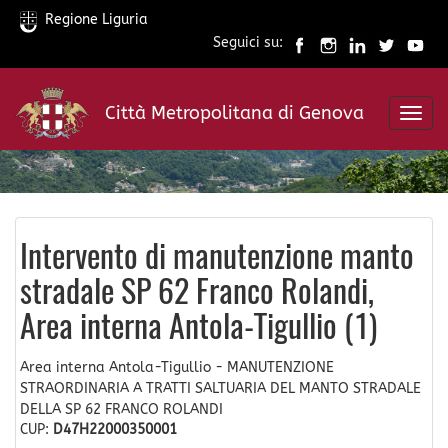
Regione Liguria
Seguici su:
Salta
al
Città Metropolitana di Genova
contenuto
Toggl
principale
navig
Intervento di manutenzione manto
stradale SP 62 Franco Rolandi,
Area interna Antola-Tigullio (1)
Area interna Antola-Tigullio - MANUTENZIONE
STRAORDINARIA A TRATTI SALTUARIA DEL MANTO STRADALE
DELLA SP 62 FRANCO ROLANDI
CUP:
D47H22000350001