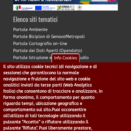
Elenco siti tematici
Portale Ambiente
Portale Biciplan di GenovaMetropoli
Portale Cartografia on-line
Portale dei Dati Aperti (Opendata)
Portale Istruzione e Diritto allo Studio
Info Cookies
Portale Marketing Territoriale
Il sito utilizza cookie tecnici (di navigazione e di
Portale Piano Strategico Metropolitano
sessione) che garantiscono la normale
Portale PUMS di GenovaMetropoli
navigazione e fruizione del sito web e cookie
analitici inviati da terze parti (Web Analytics
Portale Stazione Unica Appaltante
Italia) che consentono di tracciare e analizzare, in
Pratico: procedimenti e istanze online
forma anonima, il comportamento per quanto
riguarda tempi, ubicazione geografica e
comportamento sul sito.Puoi acconsentire
Città Metropolitana di Genova - Piazzale Mazzini 2 -16122 -
all’utilizzo di tali tecnologie utilizzando il
Genova | CF:80007350103 - P.Iva: 00949170104 | Codice IPA: cmge
pulsante “Accetta” o rifiutare utilizzando il
Centralino 010 54991 Fax 010 5499244 URP 010 5499456
pulsante "Rifiuta". Puoi liberamente prestare,