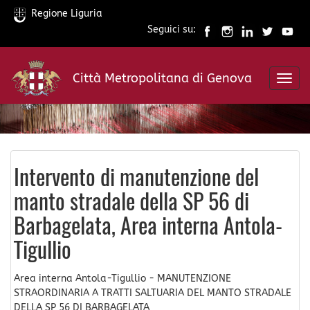
Regione Liguria
Seguici su:
Salta
al
Città Metropolitana di Genova
contenuto
Toggl
principale
navig
Intervento di manutenzione del
manto stradale della SP 56 di
Barbagelata, Area interna Antola-
Tigullio
Area interna Antola-Tigullio - MANUTENZIONE
STRAORDINARIA A TRATTI SALTUARIA DEL MANTO STRADALE
DELLA SP 56 DI BARBAGELATA