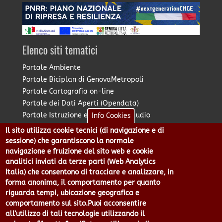
Elenco siti tematici
Portale Ambiente
Portale Biciplan di GenovaMetropoli
Portale Cartografia on-line
Portale dei Dati Aperti (Opendata)
Portale Istruzione e Diritto allo Studio
Info Cookies
Portale Marketing Territoriale
Il sito utilizza cookie tecnici (di navigazione e di
Portale Piano Strategico Metropolitano
sessione) che garantiscono la normale
Portale PUMS di GenovaMetropoli
navigazione e fruizione del sito web e cookie
analitici inviati da terze parti (Web Analytics
Portale Stazione Unica Appaltante
Italia) che consentono di tracciare e analizzare, in
Pratico: procedimenti e istanze online
forma anonima, il comportamento per quanto
riguarda tempi, ubicazione geografica e
comportamento sul sito.Puoi acconsentire
Città Metropolitana di Genova - Piazzale Mazzini 2 -16122 -
all’utilizzo di tali tecnologie utilizzando il
Genova | CF:80007350103 - P.Iva: 00949170104 | Codice IPA: cmge