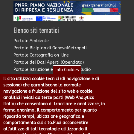
Elenco siti tematici
Portale Ambiente
Portale Biciplan di GenovaMetropoli
Portale Cartografia on-line
Portale dei Dati Aperti (Opendata)
Portale Istruzione e Diritto allo Studio
Info Cookies
Portale Marketing Territoriale
Il sito utilizza cookie tecnici (di navigazione e di
Portale Piano Strategico Metropolitano
sessione) che garantiscono la normale
Portale PUMS di GenovaMetropoli
navigazione e fruizione del sito web e cookie
analitici inviati da terze parti (Web Analytics
Portale Stazione Unica Appaltante
Italia) che consentono di tracciare e analizzare, in
Pratico: procedimenti e istanze online
forma anonima, il comportamento per quanto
riguarda tempi, ubicazione geografica e
comportamento sul sito.Puoi acconsentire
Città Metropolitana di Genova - Piazzale Mazzini 2 -16122 -
all’utilizzo di tali tecnologie utilizzando il
Genova | CF:80007350103 - P.Iva: 00949170104 | Codice IPA: cmge