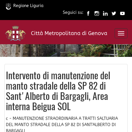
Regione Liguria
Seguici su:
Salta
al
Città Metropolitana di Genova
contenuto
Toggl
principale
navig
Intervento di manutenzione del
manto stradale della SP 82 di
Sant'Alberto di Bargagli, Area
interna Beigua SOL
c - MANUTENZIONE STRAORDINARIA A TRATTI SALTUARIA
DEL MANTO STRADALE DELLA SP 82 DI SANT'ALBERTO DI
BARGAGLI