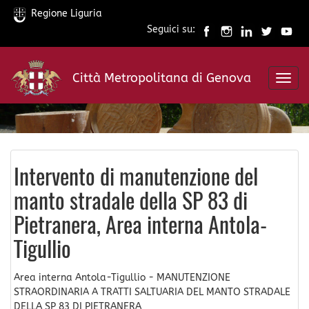
Regione Liguria
Seguici su:
Salta
al
Città Metropolitana di Genova
contenuto
Toggl
principale
navig
Intervento di manutenzione del
manto stradale della SP 83 di
Pietranera, Area interna Antola-
Tigullio
Area interna Antola-Tigullio - MANUTENZIONE
STRAORDINARIA A TRATTI SALTUARIA DEL MANTO STRADALE
DELLA SP 83 DI PIETRANERA