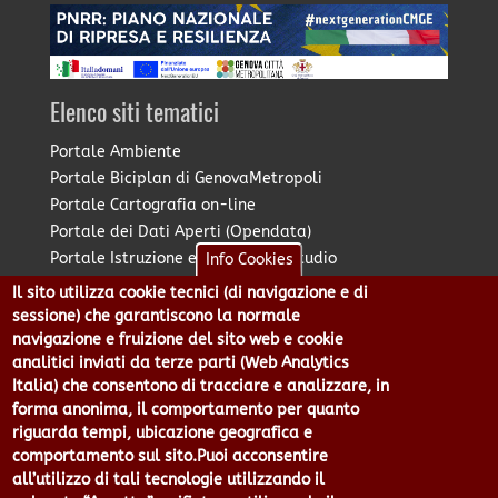
Elenco siti tematici
Portale Ambiente
Portale Biciplan di GenovaMetropoli
Portale Cartografia on-line
Portale dei Dati Aperti (Opendata)
Portale Istruzione e Diritto allo Studio
Info Cookies
Portale Marketing Territoriale
Il sito utilizza cookie tecnici (di navigazione e di
Portale Piano Strategico Metropolitano
sessione) che garantiscono la normale
Portale PUMS di GenovaMetropoli
navigazione e fruizione del sito web e cookie
analitici inviati da terze parti (Web Analytics
Portale Stazione Unica Appaltante
Italia) che consentono di tracciare e analizzare, in
Pratico: procedimenti e istanze online
forma anonima, il comportamento per quanto
riguarda tempi, ubicazione geografica e
comportamento sul sito.Puoi acconsentire
Città Metropolitana di Genova - Piazzale Mazzini 2 -16122 -
all’utilizzo di tali tecnologie utilizzando il
Genova | CF:80007350103 - P.Iva: 00949170104 | Codice IPA: cmge