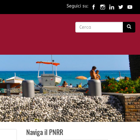
Seguici su:
Form
di
Cerca
ricerca
Naviga il PNRR