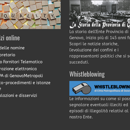
La storia dell'Ente Provincia di
izi online
Genova, inizia più di 145 anni f
Scopri le notizie storiche,
delle nomine
l'evoluzione dei confini e i
pretorio
rappresentanti politici che si 
o Fornitori Telematico
succeduti.
razione elettronica
Whistleblowing
A di GenovaMetropoli
co-procedimenti e istanze
e
lazioni e disservizi
Le informazioni su come si pos
segnalare eventuali illeciti ed
episodi di illegalità relativi al
nostro Ente.