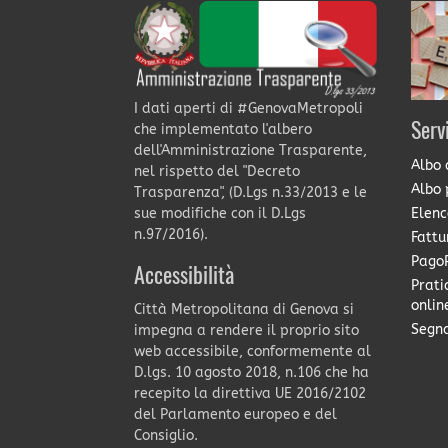
I dati aperti di #GenovaMetropoli
Serv
che implementato l'albero
dell'Amministrazione Trasparente,
Albo 
nel rispetto del "Decreto
Albo 
Trasparenza", (D.Lgs n.33/2013 e le
Elenc
sue modifiche con il D.Lgs
n.97/2016).
Fattu
PagoP
Accessibilità
Prati
onlin
Città Metropolitana di Genova si
Segna
impegna a rendere il proprio sito
web accessibile, conformemente al
D.lgs. 10 agosto 2018, n.106 che ha
recepito la direttiva UE 2016/2102
del Parlamento europeo e del
Consiglio.