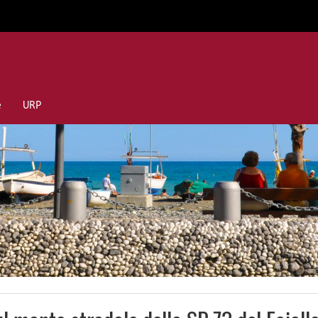
e
URP