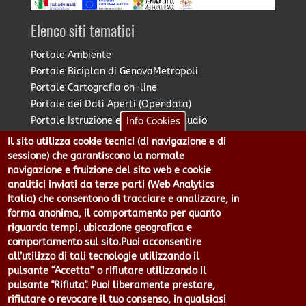
Elenco siti tematici
Portale Ambiente
Portale Biciplan di GenovaMetropoli
Portale Cartografia on-line
Portale dei Dati Aperti (Opendata)
Portale Istruzione e Diritto allo Studio
Info Cookies
Portale Marketing Territoriale
Il sito utilizza cookie tecnici (di navigazione e di
Portale Piano Strategico Metropolitano
sessione) che garantiscono la normale
Portale PUMS di GenovaMetropoli
navigazione e fruizione del sito web e cookie
analitici inviati da terze parti (Web Analytics
Portale Stazione Unica Appaltante
Italia) che consentono di tracciare e analizzare, in
Pratico: procedimenti e istanze online
forma anonima, il comportamento per quanto
riguarda tempi, ubicazione geografica e
comportamento sul sito.Puoi acconsentire
Città Metropolitana di Genova - Piazzale Mazzini 2 -16122 -
all’utilizzo di tali tecnologie utilizzando il
Genova | CF:80007350103 - P.Iva: 00949170104 | Codice IPA: cmge
pulsante “Accetta” o rifiutare utilizzando il
Centralino 010 54991 Fax 010 5499244 URP 010 5499456
pulsante "Rifiuta". Puoi liberamente prestare,
Num.Verde 800 509420 | P.E.C.:
rifiutare o revocare il tuo consenso, in qualsiasi
pec@cert.cittametropolitana.genova.it