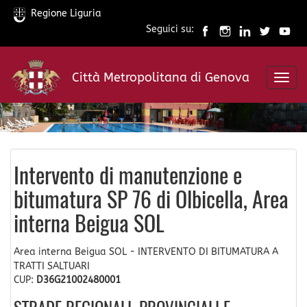
Regione Liguria
Seguici su:
Salta
al
Città Metropolitana di Genova
contenuto
Toggl
principale
navig
Intervento di manutenzione e
bitumatura SP 76 di Olbicella, Area
interna Beigua SOL
Area interna Beigua SOL - INTERVENTO DI BITUMATURA A
TRATTI SALTUARI
CUP:
D36G21002480001