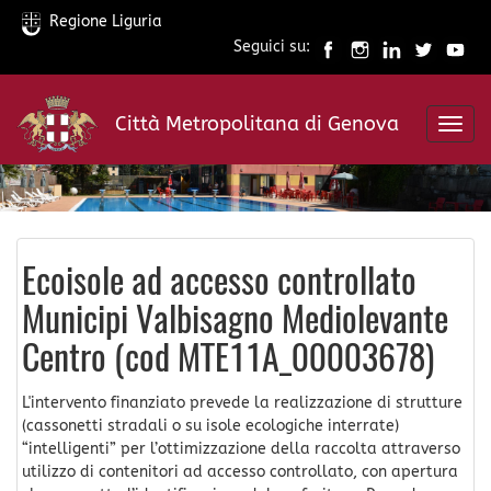
Regione Liguria
Seguici su:
Salta
al
Città Metropolitana di Genova
contenuto
Toggl
principale
navig
Ecoisole ad accesso controllato
Municipi Valbisagno Mediolevante
Centro (cod MTE11A_00003678)
L'intervento finanziato prevede la realizzazione di strutture
(cassonetti stradali o su isole ecologiche interrate)
“intelligenti” per l’ottimizzazione della raccolta attraverso
utilizzo di contenitori ad accesso controllato, con apertura