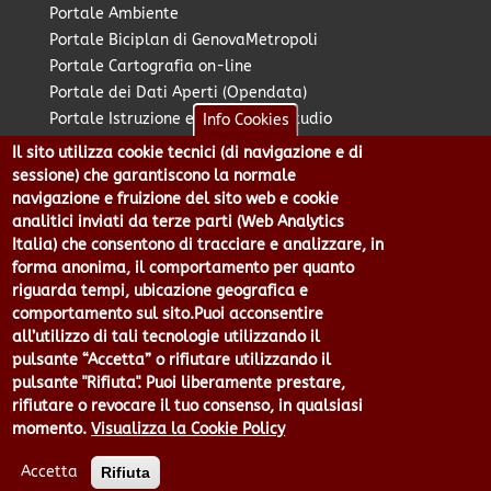
Portale Ambiente
Portale Biciplan di GenovaMetropoli
Portale Cartografia on-line
Portale dei Dati Aperti (Opendata)
Portale Istruzione e Diritto allo Studio
Info Cookies
Portale Marketing Territoriale
Il sito utilizza cookie tecnici (di navigazione e di
Portale Piano Strategico Metropolitano
sessione) che garantiscono la normale
Portale PUMS di GenovaMetropoli
navigazione e fruizione del sito web e cookie
analitici inviati da terze parti (Web Analytics
Portale Stazione Unica Appaltante
Italia) che consentono di tracciare e analizzare, in
Pratico: procedimenti e istanze online
forma anonima, il comportamento per quanto
riguarda tempi, ubicazione geografica e
comportamento sul sito.Puoi acconsentire
Città Metropolitana di Genova - Piazzale Mazzini 2 -16122 -
all’utilizzo di tali tecnologie utilizzando il
Genova | CF:80007350103 - P.Iva: 00949170104 | Codice IPA: cmge
pulsante “Accetta” o rifiutare utilizzando il
Centralino 010 54991 Fax 010 5499244 URP 010 5499456
pulsante "Rifiuta". Puoi liberamente prestare,
Num.Verde 800 509420 | P.E.C.:
rifiutare o revocare il tuo consenso, in qualsiasi
pec@cert.cittametropolitana.genova.it
momento.
Visualizza la Cookie Policy
Privacy
|
Tecnologie e Accessibilità
|
Note Legali
|
Contatti per il
sito Web
|
Statistiche
|
area riservata
Accetta
Rifiuta