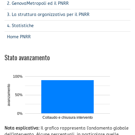
2. GenovaMetropoli ed il PNRR
3. La struttura organizzativa per il PNRR
4. Statistiche
Home PNRR
Stato avanzamento
100%
avanzamento
50%
0%
Collaudo e chiusura intervento
Nota esplicativa:
Il grafico rappresenta l'andamento globale
dell'intervento. Alcune percentuali, in particolare quelle