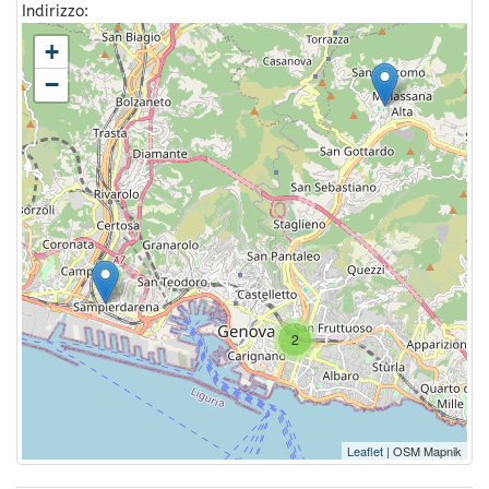
Indirizzo:
+
−
2
Leaflet
| OSM Mapnik