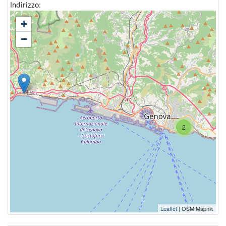
Indirizzo:
+
−
2
Leaflet
| OSM Mapnik