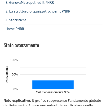
2. GenovaMetropoli ed il PNRR
3. La struttura organizzativa per il PNRR
4. Statistiche
Home PNRR
Stato avanzamento
100%
avanzamento
50%
0%
SAL/Servizi/Forniture 30%
Nota esplicativa:
Il grafico rappresenta l'andamento globale
dell'intervento. Alcune percentuali, in particolare quelle