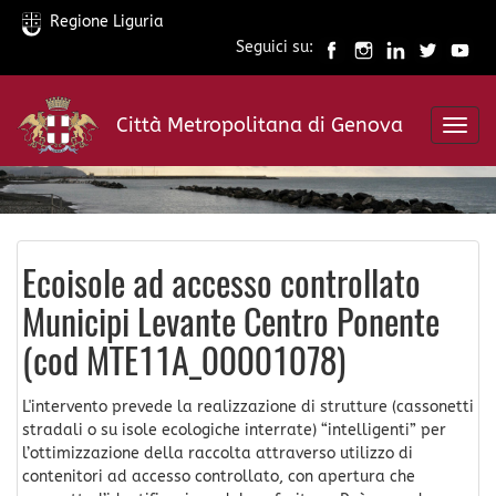
Regione Liguria
Seguici su:
Salta
al
Città Metropolitana di Genova
contenuto
Toggl
principale
navig
Ecoisole ad accesso controllato
Municipi Levante Centro Ponente
(cod MTE11A_00001078)
L'intervento prevede la realizzazione di strutture (cassonetti
stradali o su isole ecologiche interrate) “intelligenti” per
l’ottimizzazione della raccolta attraverso utilizzo di
contenitori ad accesso controllato, con apertura che