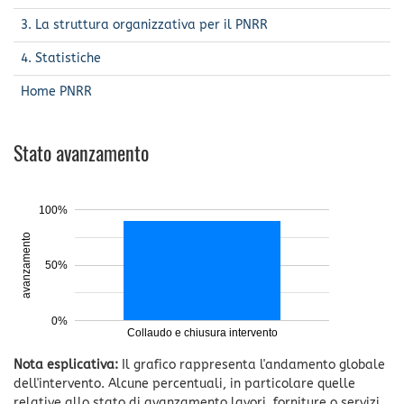
3. La struttura organizzativa per il PNRR
4. Statistiche
Home PNRR
Stato avanzamento
100%
avanzamento
50%
0%
Collaudo e chiusura intervento
Nota esplicativa:
Il grafico rappresenta l'andamento globale
dell'intervento. Alcune percentuali, in particolare quelle
relative allo stato di avanzamento lavori, forniture o servizi,