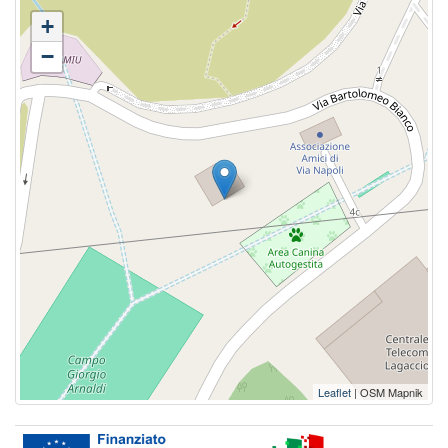
+
−
Leaflet
| OSM Mapnik