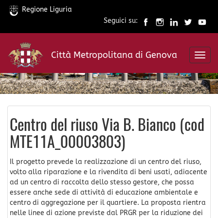
Regione Liguria
Seguici su:
Salta
al
Città Metropolitana di Genova
contenuto
Toggl
principale
navig
Centro del riuso Via B. Bianco (cod
MTE11A_00003803)
Il progetto prevede la realizzazione di un centro del riuso,
volto alla riparazione e la rivendita di beni usati, adiacente
ad un centro di raccolta dello stesso gestore, che possa
essere anche sede di attività di educazione ambientale e
centro di aggregazione per il quartiere. La proposta rientra
nelle linee di azione previste dal PRGR per la riduzione dei