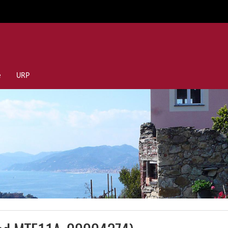
e
URP