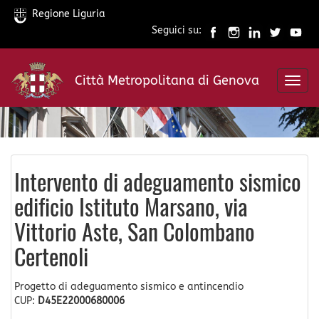
Regione Liguria
Seguici su:
Salta
al
Città Metropolitana di Genova
contenuto
Toggl
principale
navig
Intervento di adeguamento sismico
edificio Istituto Marsano, via
Vittorio Aste, San Colombano
Certenoli
Progetto di adeguamento sismico e antincendio
CUP:
D45E22000680006