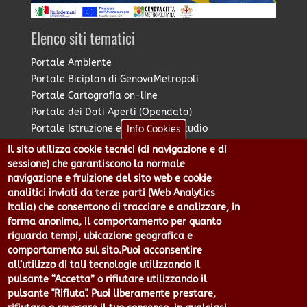
Elenco siti tematici
Portale Ambiente
Portale Biciplan di GenovaMetropoli
Portale Cartografia on-line
Portale dei Dati Aperti (Opendata)
Portale Istruzione e Diritto allo Studio
Info Cookies
Portale Marketing Territoriale
Il sito utilizza cookie tecnici (di navigazione e di
Portale Piano Strategico Metropolitano
sessione) che garantiscono la normale
Portale PUMS di GenovaMetropoli
navigazione e fruizione del sito web e cookie
analitici inviati da terze parti (Web Analytics
Portale Stazione Unica Appaltante
Italia) che consentono di tracciare e analizzare, in
Pratico: procedimenti e istanze online
forma anonima, il comportamento per quanto
riguarda tempi, ubicazione geografica e
comportamento sul sito.Puoi acconsentire
Città Metropolitana di Genova - Piazzale Mazzini 2 -16122 -
all’utilizzo di tali tecnologie utilizzando il
Genova | CF:80007350103 - P.Iva: 00949170104 | Codice IPA: cmge
pulsante “Accetta” o rifiutare utilizzando il
Centralino 010 54991 Fax 010 5499244 URP 010 5499456
pulsante "Rifiuta". Puoi liberamente prestare,
Num.Verde 800 509420 | P.E.C.: