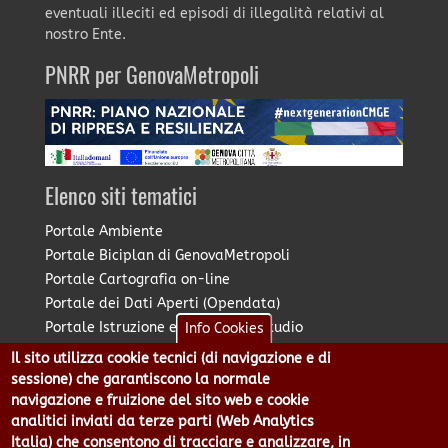
eventuali illeciti ed episodi di illegalità relativi al
nostro Ente.
PNRR per GenovaMetropoli
Elenco siti tematici
Portale Ambiente
Portale Biciplan di GenovaMetropoli
Portale Cartografia on-line
Portale dei Dati Aperti (Opendata)
Portale Istruzione e Diritto allo Studio
Info Cookies
Portale Marketing Territoriale
Il sito utilizza cookie tecnici (di navigazione e di
Portale Piano Strategico Metropolitano
sessione) che garantiscono la normale
Portale PUMS di GenovaMetropoli
navigazione e fruizione del sito web e cookie
analitici inviati da terze parti (Web Analytics
Portale Stazione Unica Appaltante
Italia) che consentono di tracciare e analizzare, in
Pratico: procedimenti e istanze online