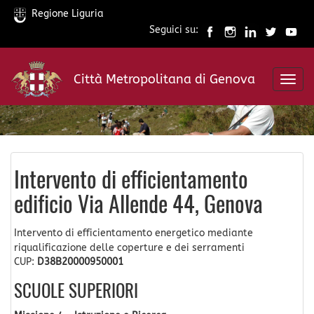
Regione Liguria
Seguici su:
Salta
al
Città Metropolitana di Genova
contenuto
Toggl
principale
navig
Intervento di efficientamento
edificio Via Allende 44, Genova
Intervento di efficientamento energetico mediante
riqualificazione delle coperture e dei serramenti
CUP:
D38B20000950001
SCUOLE SUPERIORI