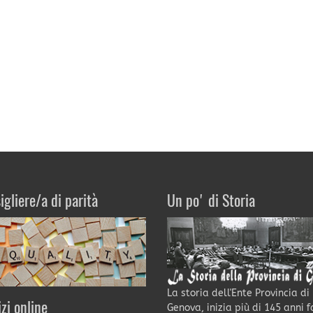
igliere/a di parità
Un po' di Storia
La storia dell'Ente Provincia di
izi online
Genova, inizia più di 145 anni f