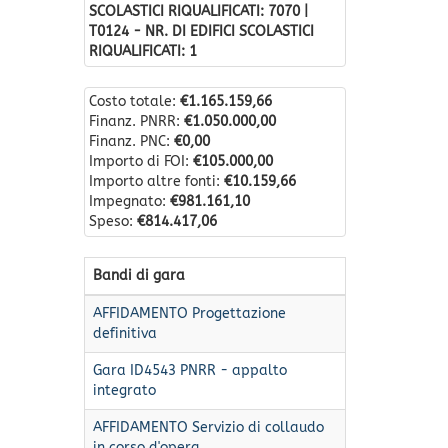
SCOLASTICI RIQUALIFICATI: 7070 |
T0124 - NR. DI EDIFICI SCOLASTICI
RIQUALIFICATI: 1
Costo totale:
€1.165.159,66
Finanz. PNRR:
€1.050.000,00
Finanz. PNC:
€0,00
Importo di FOI:
€105.000,00
Importo altre fonti:
€10.159,66
Impegnato:
€981.161,10
Speso:
€814.417,06
Bandi di gara
AFFIDAMENTO Progettazione
definitiva
Gara ID4543 PNRR - appalto
integrato
AFFIDAMENTO Servizio di collaudo
in corso d'opera