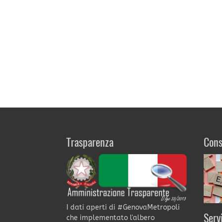
Trasparenza
Cons
I dati aperti di #GenovaMetropoli
Serv
che implementato l'albero