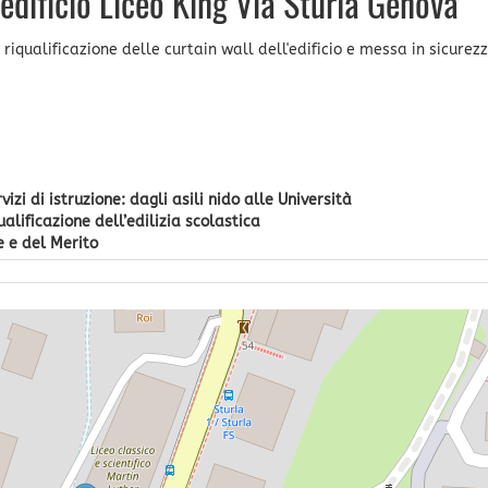
 edificio Liceo King Via Sturla Genova
iqualificazione delle curtain wall dell'edificio e messa in sicurez
zi di istruzione: dagli asili nido alle Università
alificazione dell’edilizia scolastica
e e del Merito