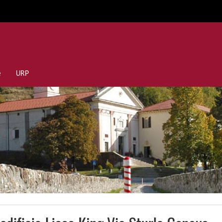
e
URP