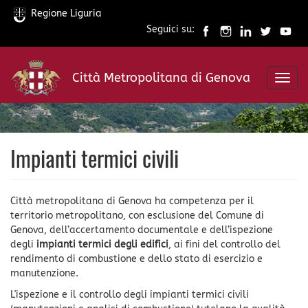
Regione Liguria
Seguici su:
Salta
al
Città Metropolitana di Genova
contenuto
Toggl
principale
navig
Impianti termici civili
Città metropolitana di Genova ha competenza per il
territorio metropolitano, con esclusione del Comune di
Genova, dell’accertamento documentale e dell’ispezione
degli
impianti termici degli edifici
, ai fini del controllo del
rendimento di combustione e dello stato di esercizio e
manutenzione.
L'ispezione e il controllo degli impianti termici civili