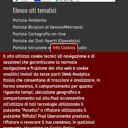
Elenco siti tematici
Portale Ambiente
Portale Biciplan di GenovaMetropoli
Portale Cartografia on-line
Portale dei Dati Aperti (Opendata)
Portale Istruzione e Diritto allo Studio
Info Cookies
Portale Marketing Territoriale
Il sito utilizza cookie tecnici (di navigazione e di
Portale Piano Strategico Metropolitano
sessione) che garantiscono la normale
Portale PUMS di GenovaMetropoli
navigazione e fruizione del sito web e cookie
analitici inviati da terze parti (Web Analytics
Portale Stazione Unica Appaltante
Italia) che consentono di tracciare e analizzare, in
Pratico: procedimenti e istanze online
forma anonima, il comportamento per quanto
riguarda tempi, ubicazione geografica e
comportamento sul sito.Puoi acconsentire
Città Metropolitana di Genova - Piazzale Mazzini 2 -16122 -
all’utilizzo di tali tecnologie utilizzando il
Genova | CF:80007350103 - P.Iva: 00949170104 | Codice IPA: cmge
pulsante “Accetta” o rifiutare utilizzando il
Centralino 010 54991 Fax 010 5499244 URP 010 5499456
pulsante "Rifiuta". Puoi liberamente prestare,
Num.Verde 800 509420 | P.E.C.:
rifiutare o revocare il tuo consenso, in qualsiasi
pec@cert.cittametropolitana.genova.it