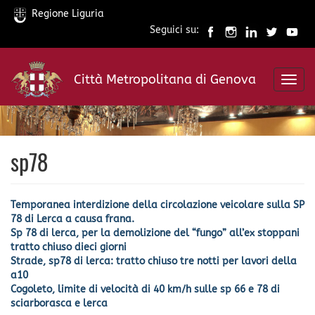
Regione Liguria
Seguici su:
Salta
al
Città Metropolitana di Genova
contenuto
Toggl
principale
navig
sp78
Temporanea interdizione della circolazione veicolare sulla SP
78 di Lerca a causa frana.
Sp 78 di lerca, per la demolizione del “fungo” all’ex stoppani
tratto chiuso dieci giorni
Strade, sp78 di lerca: tratto chiuso tre notti per lavori della
a10
Cogoleto, limite di velocità di 40 km/h sulle sp 66 e 78 di
sciarborasca e lerca