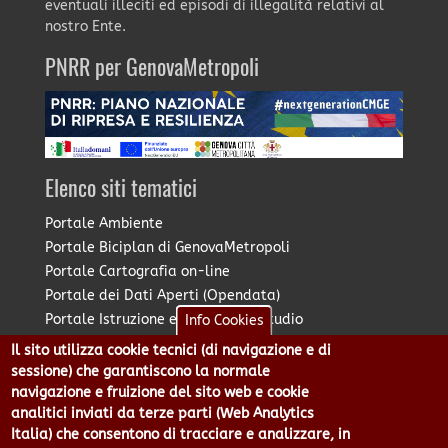
eventuali illeciti ed episodi di illegalità relativi al
nostro Ente.
PNRR per GenovaMetropoli
Elenco siti tematici
Portale Ambiente
Portale Biciplan di GenovaMetropoli
Portale Cartografia on-line
Portale dei Dati Aperti (Opendata)
Portale Istruzione e Diritto allo Studio
Info Cookies
Portale Marketing Territoriale
Il sito utilizza cookie tecnici (di navigazione e di
Portale Piano Strategico Metropolitano
sessione) che garantiscono la normale
Portale PUMS di GenovaMetropoli
navigazione e fruizione del sito web e cookie
analitici inviati da terze parti (Web Analytics
Portale Stazione Unica Appaltante
Italia) che consentono di tracciare e analizzare, in
Pratico: procedimenti e istanze online