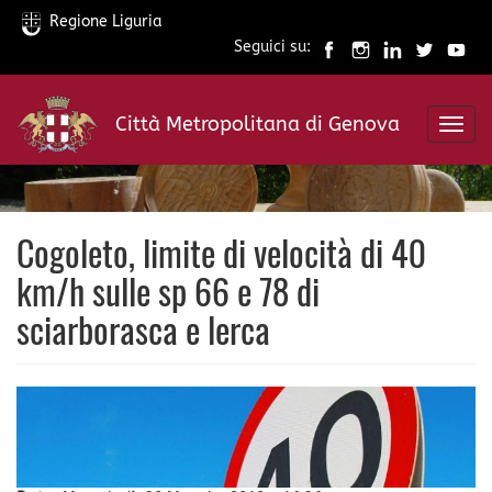
Regione Liguria
Seguici su:
Salta
al
Città Metropolitana di Genova
contenuto
Toggl
principale
navig
Cogoleto, limite di velocità di 40
km/h sulle sp 66 e 78 di
sciarborasca e lerca