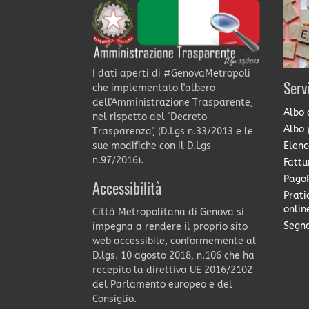
I dati aperti di #GenovaMetropoli
Serv
che implementato l'albero
dell'Amministrazione Trasparente,
Albo 
nel rispetto del "Decreto
Albo 
Trasparenza", (D.Lgs n.33/2013 e le
Elenc
sue modifiche con il D.Lgs
n.97/2016).
Fattu
PagoP
Accessibilità
Prati
onlin
Città Metropolitana di Genova si
Segna
impegna a rendere il proprio sito
web accessibile, conformemente al
D.lgs. 10 agosto 2018, n.106 che ha
recepito la direttiva UE 2016/2102
del Parlamento europeo e del
Consiglio.