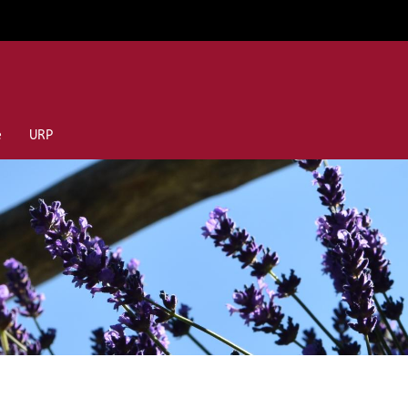
e
URP