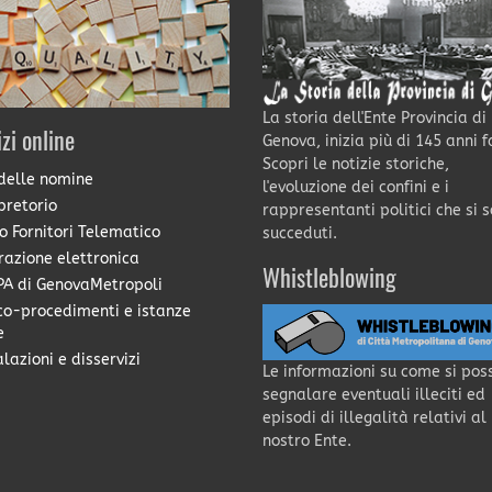
La storia dell'Ente Provincia di
izi online
Genova, inizia più di 145 anni f
Scopri le notizie storiche,
delle nomine
l'evoluzione dei confini e i
pretorio
rappresentanti politici che si 
o Fornitori Telematico
succeduti.
razione elettronica
Whistleblowing
A di GenovaMetropoli
co-procedimenti e istanze
e
lazioni e disservizi
Le informazioni su come si pos
segnalare eventuali illeciti ed
episodi di illegalità relativi al
nostro Ente.