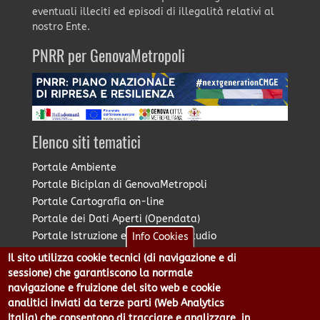
eventuali illeciti ed episodi di illegalità relativi al
nostro Ente.
PNRR per GenovaMetropoli
Elenco siti tematici
Portale Ambiente
Portale Biciplan di GenovaMetropoli
Portale Cartografia on-line
Portale dei Dati Aperti (Opendata)
Portale Istruzione e Diritto allo Studio
Info Cookies
Portale Marketing Territoriale
Il sito utilizza cookie tecnici (di navigazione e di
Portale Piano Strategico Metropolitano
sessione) che garantiscono la normale
Portale PUMS di GenovaMetropoli
navigazione e fruizione del sito web e cookie
analitici inviati da terze parti (Web Analytics
Portale Stazione Unica Appaltante
Italia) che consentono di tracciare e analizzare, in