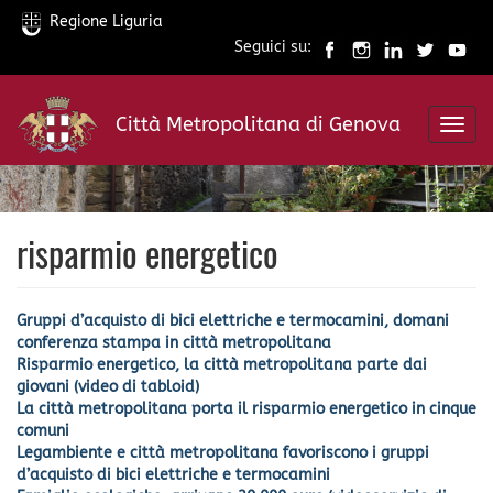
Regione Liguria
Seguici su:
Salta
al
Città Metropolitana di Genova
contenuto
Toggl
principale
navig
risparmio energetico
Gruppi d’acquisto di bici elettriche e termocamini, domani
conferenza stampa in città metropolitana
Risparmio energetico, la città metropolitana parte dai
giovani (video di tabloid)
La città metropolitana porta il risparmio energetico in cinque
comuni
Legambiente e città metropolitana favoriscono i gruppi
d’acquisto di bici elettriche e termocamini