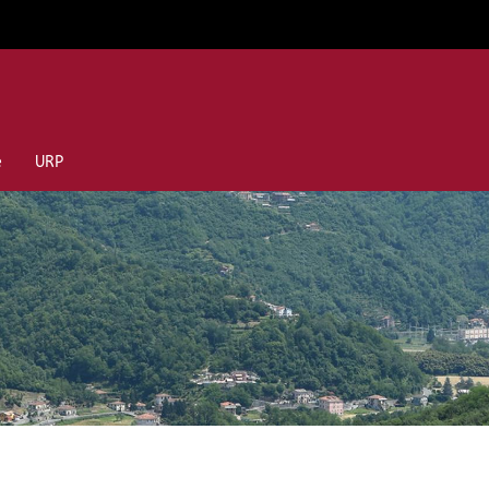
e
URP