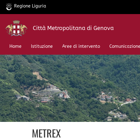
Regione Liguria
Salta
Città Metropolitana di Genova
al
contenuto
principale
Home
Istituzione
Aree di intervento
Comunicazion
METREX