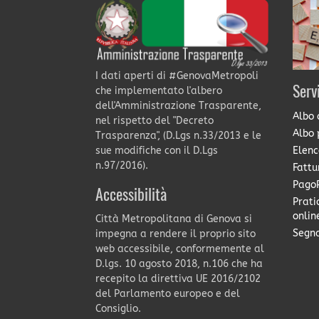
I dati aperti di #GenovaMetropoli
Serv
che implementato l'albero
dell'Amministrazione Trasparente,
Albo 
nel rispetto del "Decreto
Albo 
Trasparenza", (D.Lgs n.33/2013 e le
Elenc
sue modifiche con il D.Lgs
n.97/2016).
Fattu
PagoP
Accessibilità
Prati
onlin
Città Metropolitana di Genova si
Segna
impegna a rendere il proprio sito
web accessibile, conformemente al
D.lgs. 10 agosto 2018, n.106 che ha
recepito la direttiva UE 2016/2102
del Parlamento europeo e del
Consiglio.