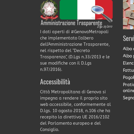
I dati aperti di #GenovaMetropoli
Serv
che implementato l'albero
dell'Amministrazione Trasparente,
Albo 
nel rispetto del "Decreto
Albo 
Trasparenza", (D.Lgs n.33/2013 e le
Elenc
sue modifiche con il D.Lgs
n.97/2016).
Fattu
PagoP
Accessibilità
Prati
onlin
Città Metropolitana di Genova si
Segna
impegna a rendere il proprio sito
web accessibile, conformemente al
D.lgs. 10 agosto 2018, n.106 che ha
recepito la direttiva UE 2016/2102
del Parlamento europeo e del
Consiglio.