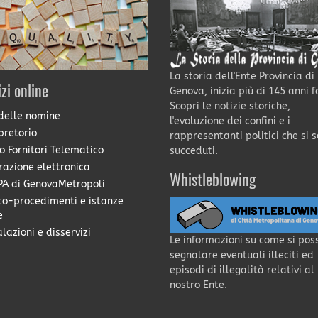
La storia dell'Ente Provincia di
izi online
Genova, inizia più di 145 anni f
Scopri le notizie storiche,
delle nomine
l'evoluzione dei confini e i
pretorio
rappresentanti politici che si 
o Fornitori Telematico
succeduti.
razione elettronica
Whistleblowing
A di GenovaMetropoli
co-procedimenti e istanze
e
lazioni e disservizi
Le informazioni su come si pos
segnalare eventuali illeciti ed
episodi di illegalità relativi al
nostro Ente.