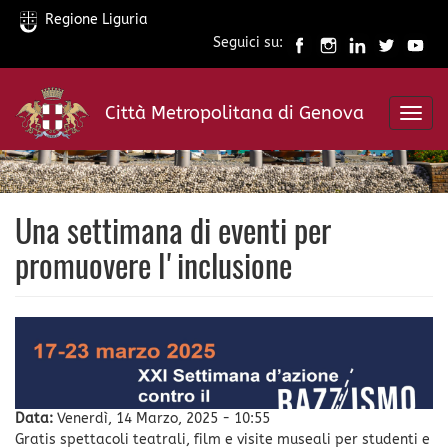
Regione Liguria
Seguici su:
Salta
al
Città Metropolitana di Genova
contenuto
Toggl
principale
navig
Una settimana di eventi per
promuovere l'inclusione
Data:
Venerdì, 14 Marzo, 2025 - 10:55
Gratis spettacoli teatrali, film e visite museali per studenti e