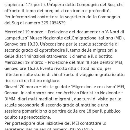
(capienza: 175 posti). Un'opera della Compagnia del Suq, che
affronta il tema dei pregiudizi con ironia e profondità.
Per informazioni contattare la segreteria della Compagnia
del Suq al numero 329.2054579
Mercoledì 19 marzo – Proiezione del documentario "A Nord di
Lampedusa" Museo Nazionale dell'Emigrazione Italiana (MEI),
Genova ore 10.30. Un'occasione per le scuole secondarie di
secondo grado di approfondire il tema delle migrazioni e
delle discriminazioni attraverso il cinema e il dibattito.
Mercoledì 19 marzo – Proiezione del film "Il sole dentro" MEI,
Genova ore 16.30. Evento rivolto alla cittadinanza, per
riflettere sulle storie di chi affronta il viaggio migratorio alla
ricerca di un futuro migliore.
Giovedì 20 marzo – Visite guidate "Migrazioni e razzismo" MEI,
Genova. In collaborazione con Archivio Diaristico Nazionale -
DIMMI diari multimediali migranti, due turni di visita per le
scuole secondarie di secondo grado al mattino e una
sessione pomeridiana a partire dalle ore 18 per il pubblico
adulto su prenotazione.
Per partecipare alle iniziative del MEI contattare la
segreteria del museo al numero 010.5574155