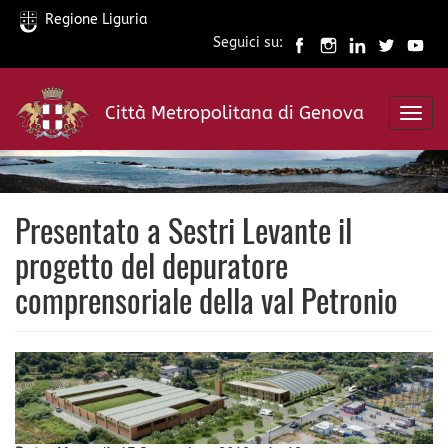
Regione Liguria
Seguici su:
Salta
al
Città Metropolitana di Genova
contenuto
Toggl
principale
navig
Presentato a Sestri Levante il
progetto del depuratore
comprensoriale della val Petronio