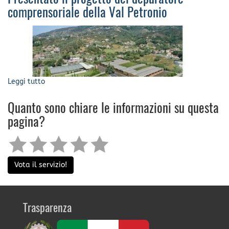
comprensoriale della Val Petronio
Leggi tutto
su
Presentato
il
Quanto sono chiare le informazioni su questa
progetto
pagina?
del
depuratore
comprensoriale
della
Val
Vota il servizio!
Petronio
Trasparenza