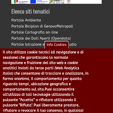
Elenco siti tematici
Portale Ambiente
Portale Biciplan di GenovaMetropoli
Portale Cartografia on-line
Portale dei Dati Aperti (Opendata)
Portale Istruzione e Diritto allo Studio
Info Cookies
Portale Marketing Territoriale
Il sito utilizza cookie tecnici (di navigazione e di
Portale Piano Strategico Metropolitano
sessione) che garantiscono la normale
Portale PUMS di GenovaMetropoli
navigazione e fruizione del sito web e cookie
analitici inviati da terze parti (Web Analytics
Portale Stazione Unica Appaltante
Italia) che consentono di tracciare e analizzare, in
Pratico: procedimenti e istanze online
forma anonima, il comportamento per quanto
riguarda tempi, ubicazione geografica e
comportamento sul sito.Puoi acconsentire
Città Metropolitana di Genova - Piazzale Mazzini 2 -16122 -
all’utilizzo di tali tecnologie utilizzando il
Genova | CF:80007350103 - P.Iva: 00949170104 | Codice IPA: cmge
pulsante “Accetta” o rifiutare utilizzando il
Centralino 010 54991 Fax 010 5499244 URP 010 5499456
pulsante "Rifiuta". Puoi liberamente prestare,
Num.Verde 800 509420 | P.E.C.:
rifiutare o revocare il tuo consenso, in qualsiasi
pec@cert.cittametropolitana.genova.it