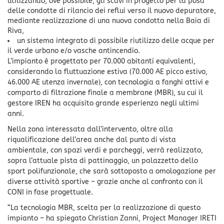
utilizzando, ove possibile, gli scavi in progetto per la posa
delle condotte di rilancio dei reflui verso il nuovo depuratore,
mediante realizzazione di una nuova condotta nella Baia di
Riva,
un sistema integrato di possibile riutilizzo delle acque per
il verde urbano e/o vasche antincendio.
L’impianto è progettato per 70.000 abitanti equivalenti,
considerando la fluttuazione estiva (70.000 AE picco estivo,
46.000 AE utenza invernale), con tecnologia a fanghi attivi e
comparto di filtrazione finale a membrane (MBR), su cui il
gestore IREN ha acquisito grande esperienza negli ultimi
anni.
Nella zona interessata dall’intervento, oltre alla
riqualificazione dell’area anche dal punto di vista
ambientale, con spazi verdi e parcheggi, verrà realizzato,
sopra l’attuale pista di pattinaggio, un palazzetto dello
sport polifunzionale, che sarà sottoposto a omologazione per
diverse attività sportive – grazie anche al confronto con il
CONI in fase progettuale.
“La tecnologia MBR, scelta per la realizzazione di questo
impianto – ha spiegato Christian Zanni, Project Manager IRETI