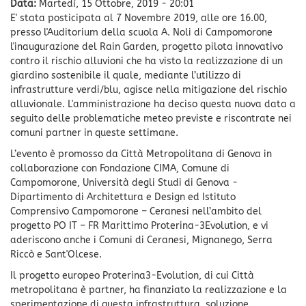
Data:
Martedì, 15 Ottobre, 2019 - 20:01
E' stata posticipata al 7 Novembre 2019, alle ore 16.00,
presso l'Auditorium della scuola A. Noli di Campomorone
l'inaugurazione del Rain Garden, progetto pilota innovativo
contro il rischio alluvioni che ha visto la realizzazione di un
giardino sostenibile il quale, mediante l’utilizzo di
infrastrutture verdi/blu, agisce nella mitigazione del rischio
alluvionale. L'amministrazione ha deciso questa nuova data a
seguito delle problematiche meteo previste e riscontrate nei
comuni partner in queste settimane.
L’evento è promosso da Città Metropolitana di Genova in
collaborazione con Fondazione CIMA, Comune di
Campomorone, Università degli Studi di Genova -
Dipartimento di Architettura e Design ed Istituto
Comprensivo Campomorone – Ceranesi nell’ambito del
progetto PO IT – FR Marittimo Proterina-3Evolution, e vi
aderiscono anche i Comuni di Ceranesi, Mignanego, Serra
Riccò e Sant'Olcese.
Il progetto europeo Proterina3-Evolution, di cui Città
metropolitana è partner, ha finanziato la realizzazione e la
sperimentazione di questa infrastruttura, soluzione