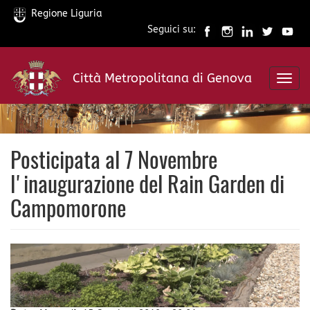
Regione Liguria
Seguici su:
Salta
al
Città Metropolitana di Genova
contenuto
Toggl
principale
navig
Posticipata al 7 Novembre
l'inaugurazione del Rain Garden di
Campomorone