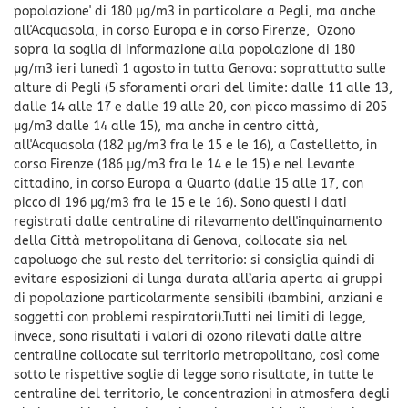
popolazione' di 180 µg/m3 in particolare a Pegli, ma anche
all'Acquasola, in corso Europa e in corso Firenze, Ozono
sopra la soglia di informazione alla popolazione di 180
µg/m3 ieri lunedì 1 agosto in tutta Genova: soprattutto sulle
alture di Pegli (5 sforamenti orari del limite: dalle 11 alle 13,
dalle 14 alle 17 e dalle 19 alle 20, con picco massimo di 205
µg/m3 dalle 14 alle 15), ma anche in centro città,
all'Acquasola (182 µg/m3 fra le 15 e le 16), a Castelletto, in
corso Firenze (186 µg/m3 fra le 14 e le 15) e nel Levante
cittadino, in corso Europa a Quarto (dalle 15 alle 17, con
picco di 196 µg/m3 fra le 15 e le 16). Sono questi i dati
registrati dalle centraline di rilevamento dell'inquinamento
della Città metropolitana di Genova, collocate sia nel
capoluogo che sul resto del territorio: si consiglia quindi di
evitare esposizioni di lunga durata all’aria aperta ai gruppi
di popolazione particolarmente sensibili (bambini, anziani e
soggetti con problemi respiratori).Tutti nei limiti di legge,
invece, sono risultati i valori di ozono rilevati dalle altre
centraline collocate sul territorio metropolitano, così come
sotto le rispettive soglie di legge sono risultate, in tutte le
centraline del territorio, le concentrazioni in atmosfera degli