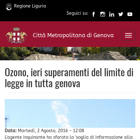
Regione Liguria
Seguici su:
Salta
al
Città Metropolitana di Genova
contenuto
Toggl
principale
navig
Ozono, ieri superamenti del limite di
legge in tutta genova
Data:
Martedì, 2 Agosto, 2016 - 12:08
L'agente inquinante ha sforato la 'soglia di informazione alla