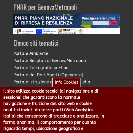
PNRR per GenovaMetropoli
Elenco siti tematici
Portale Ambiente
Portale Biciplan di GenovaMetropoli
Portale Cartografia on-line
Portale dei Dati Aperti (Opendata)
Portale Istruzione e Diritto allo Studio
Info Cookies
Portale Marketing Territoriale
Il sito utilizza cookie tecnici (di navigazione e di
Portale Piano Strategico Metropolitano
sessione) che garantiscono la normale
Portale PUMS di GenovaMetropoli
navigazione e fruizione del sito web e cookie
analitici inviati da terze parti (Web Analytics
Portale Stazione Unica Appaltante
Italia) che consentono di tracciare e analizzare, in
Pratico: procedimenti e istanze online
forma anonima, il comportamento per quanto
riguarda tempi, ubicazione geografica e