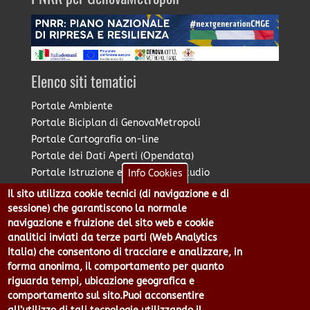
Elenco siti tematici
Portale Ambiente
Portale Biciplan di GenovaMetropoli
Portale Cartografia on-line
Portale dei Dati Aperti (Opendata)
Portale Istruzione e Diritto allo Studio
Info Cookies
Portale Marketing Territoriale
Il sito utilizza cookie tecnici (di navigazione e di
Portale Piano Strategico Metropolitano
sessione) che garantiscono la normale
Portale PUMS di GenovaMetropoli
navigazione e fruizione del sito web e cookie
analitici inviati da terze parti (Web Analytics
Portale Stazione Unica Appaltante
Italia) che consentono di tracciare e analizzare, in
Pratico: procedimenti e istanze online
forma anonima, il comportamento per quanto
riguarda tempi, ubicazione geografica e
comportamento sul sito.Puoi acconsentire
Città Metropolitana di Genova - Piazzale Mazzini 2 -16122 -