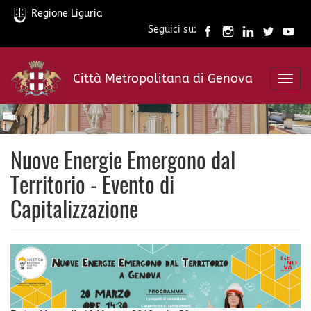
Regione Liguria
Seguici su:
Salta
al
Città Metropolitana di Genova
contenuto
Toggl
principale
navig
Nuove Energie Emergono dal
Territorio - Evento di
Capitalizzazione