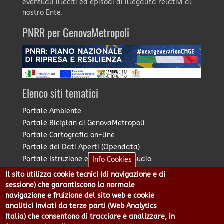
eventuali illeciti ed episodi di illegalità relativi al
nostro Ente.
PNRR per GenovaMetropoli
Elenco siti tematici
Portale Ambiente
Portale Biciplan di GenovaMetropoli
Portale Cartografia on-line
Portale dei Dati Aperti (Opendata)
Portale Istruzione e Diritto allo Studio
Info Cookies
Portale Marketing Territoriale
Il sito utilizza cookie tecnici (di navigazione e di
Portale Piano Strategico Metropolitano
sessione) che garantiscono la normale
Portale PUMS di GenovaMetropoli
navigazione e fruizione del sito web e cookie
analitici inviati da terze parti (Web Analytics
Portale Stazione Unica Appaltante
Italia) che consentono di tracciare e analizzare, in
Pratico: procedimenti e istanze online