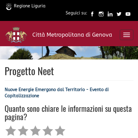
Regione Liguria
Seguici su:
Salta
al
Città Metropolitana di Genova
contenuto
Toggl
principale
navig
Progetto Neet
Nuove Energie Emergono dal Territorio - Evento di
Capitalizzazione
Quanto sono chiare le informazioni su questa
pagina?