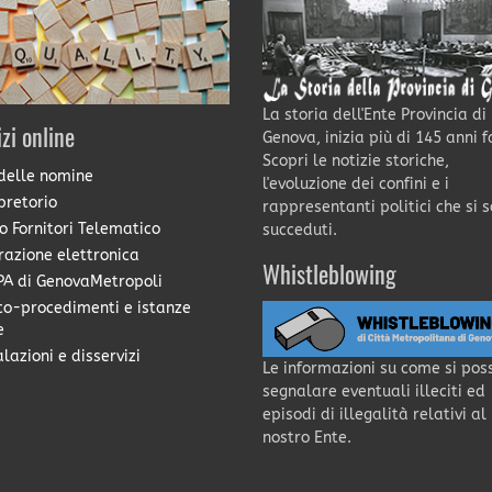
La storia dell'Ente Provincia di
izi online
Genova, inizia più di 145 anni f
Scopri le notizie storiche,
delle nomine
l'evoluzione dei confini e i
pretorio
rappresentanti politici che si 
o Fornitori Telematico
succeduti.
razione elettronica
Whistleblowing
A di GenovaMetropoli
co-procedimenti e istanze
e
lazioni e disservizi
Le informazioni su come si pos
segnalare eventuali illeciti ed
episodi di illegalità relativi al
nostro Ente.