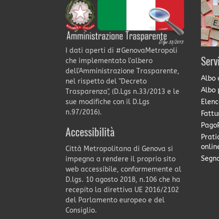
I dati aperti di #GenovaMetropoli
Serv
che implementato l'albero
dell'Amministrazione Trasparente,
Albo 
nel rispetto del "Decreto
Albo 
Trasparenza", (D.Lgs n.33/2013 e le
Elenc
sue modifiche con il D.Lgs
n.97/2016).
Fattu
PagoP
Accessibilità
Prati
onlin
Città Metropolitana di Genova si
Segna
impegna a rendere il proprio sito
web accessibile, conformemente al
D.lgs. 10 agosto 2018, n.106 che ha
recepito la direttiva UE 2016/2102
del Parlamento europeo e del
Consiglio.