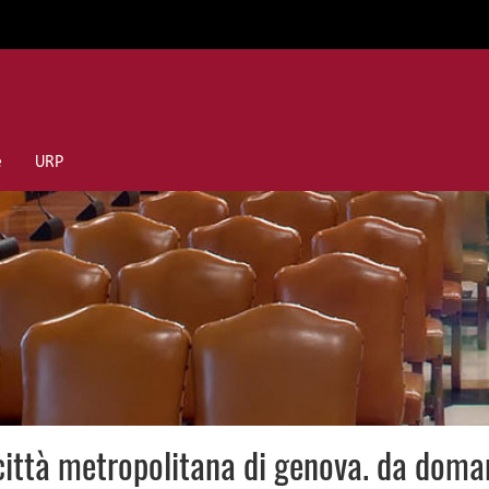
e
URP
città metropolitana di genova. da domani