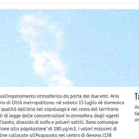
T
 sull'inquinamento atmosferico da parte dei due enti. Aria
orio di Città metropolitana: né sabato 15 luglio né domenica
A
 qualità dell’aria nel capoluogo e nel resto del territorio
G
i di legge delle concentrazioni in atmosfera degli agenti
ar
’azoto, diossido di zolfo e polveri sottili. Sono comunque
azione alla popolazione’ di 180 μg/m3, i valori massimi di
line collocate all’Acquasola nel centro di Genova (158