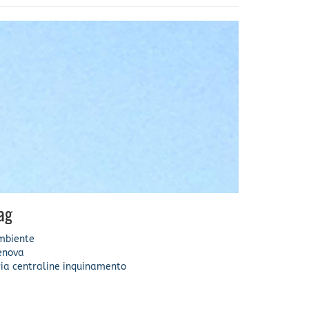
ag
mbiente
enova
ia
centraline
inquinamento