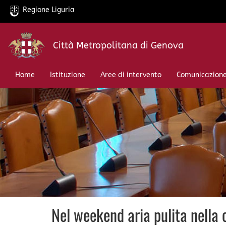
Regione Liguria
Salta
Città Metropolitana di Genova
al
contenuto
principale
Home
Istituzione
Aree di intervento
Comunicazion
Nel weekend aria pulita nella 