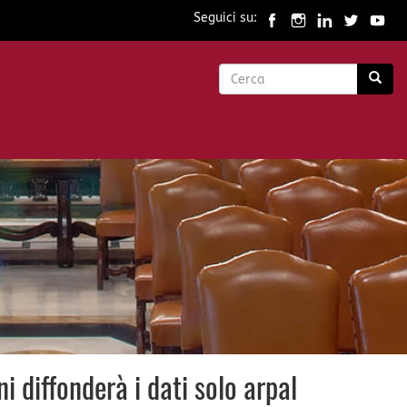
Seguici su:
Form
di
Cerca
ricerca
 diffonderà i dati solo arpal