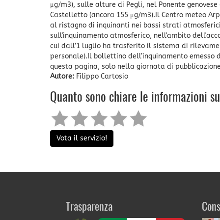
μg/m3), sulle alture di Pegli, nel Ponente genovese
Castelletto (ancora 155 μg/m3).Il Centro meteo Arpa
al ristagno di inquinanti nei bassi strati atmosferic
sull'inquinamento atmosferico, nell'ambito dell'acc
cui dall’1 luglio ha trasferito il sistema di rilev
personale).Il bollettino dell’inquinamento emesso da
questa pagina, solo nella giornata di pubblicazione
Autore:
Filippo Cartosio
Quanto sono chiare le informazioni s
Vota il servizio!
Trasparenza
Cons