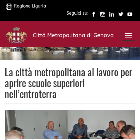
Regione Liguria
Seguici su:
Salta
al
Città Metropolitana di Genova
contenuto
Toggl
principale
navig
La città metropolitana al lavoro per
aprire scuole superiori
nell’entroterra