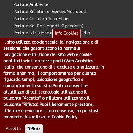
Portale Ambiente
Portale Biciplan di GenovaMetropoli
Portale Cartografia on-line
Portale dei Dati Aperti (Opendata)
Portale Istruzione e Diritto allo Studio
Info Cookies
Portale Marketing Territoriale
Il sito utilizza cookie tecnici (di navigazione e di
Portale Piano Strategico Metropolitano
sessione) che garantiscono la normale
Portale PUMS di GenovaMetropoli
navigazione e fruizione del sito web e cookie
analitici inviati da terze parti (Web Analytics
Portale Stazione Unica Appaltante
Italia) che consentono di tracciare e analizzare, in
Pratico: procedimenti e istanze online
forma anonima, il comportamento per quanto
riguarda tempi, ubicazione geografica e
comportamento sul sito.Puoi acconsentire
Città Metropolitana di Genova - Piazzale Mazzini 2 -16122 -
all’utilizzo di tali tecnologie utilizzando il
Genova | CF:80007350103 - P.Iva: 00949170104 | Codice IPA: cmge
pulsante “Accetta” o rifiutare utilizzando il
Centralino 010 54991 Fax 010 5499244 URP 010 5499456
pulsante "Rifiuta". Puoi liberamente prestare,
Num.Verde 800 509420 | P.E.C.:
rifiutare o revocare il tuo consenso, in qualsiasi
pec@cert.cittametropolitana.genova.it
momento.
Visualizza la Cookie Policy
Privacy
|
Tecnologie e Accessibilità
|
Note Legali
|
Contatti per il
sito Web
|
Statistiche
|
area riservata
Accetta
Rifiuta