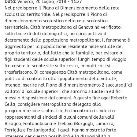
Data:
Venerdì, 20 Luglio, 2018 - 14:27
Nel predisporre il Piano di Dimensionamento della rete
scolastica territoriale. Nel predisporre il Piano di
dimensionamento scolastico della rete scolastica
territoriale, Città metropolitana di Genova ha verificato,
sulla base di dati demografici, una prospettiva di
decremento della popolazione metropolitana. Il fenomeno è
aggravato per la popolazione residente nelle vallate del
proprio territorio, dal fatto che le famiglie, per evitare ai
figli studenti delle scuole superiori lunghi tempo di viaggio
fra casa e le scuole site sulla costa, in molti casi si
trasferiscono. Di conseguenza Città metropolitana, come
politica di contrasto allo spopolamento della vallate,
intende inserire nel Piano di dimensionamento 2 succursali 'di
vallata' di scuole superiori, che saranno situate in edifici
messi a disposizione dai comuni. A questo fine oggi Roberto
Cella, consigliere metropolitano delegato alla
programmazione scolastica, ha incontrato i sindaci o
rappresentanti di sindaci di alcuni comuni delle valli
Bisagno, Fontanabuona e Trebbia (Bargagli, Lumarzo,
Torriglia e Fontanigorda), i quali hanno mostrato forte
interesse per questa possibilità e la disponibilità a