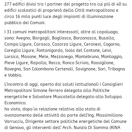
277 edifici divisi tra i partner del progetto tra cui più di 40 su
edifici scolastici di proprietà della Città metropolitana e
circa 16 mila punti luce degli impianti di illuminazione
pubblica dei Comuni.
I 31 comuni metropolitani interessati, oltre al capoluogo,
sono: Avegno, Bargagli, Bogliasco, Borzonasca, Busalla,
Campo Ligure, Carasco, Casarza Ligure, Ceranesi, Cogorno,
Coreglia Ligure, Fontanigorda, Isola del Cantone, Leivi,
Lorsica, Masone, Mele, Mezzanego, Montebruno, Montoggio,
Pieve Ligure, Rapallo, Recco, Ronco Scrivia, Rossiglione,
Rovegno, San Colombano Certenoli, Savignone, Sori, Tribogna
e Vobbia.
L’incontro di oggi, aperto dai saluti istituzionali i Consiglieri
Metropolitani Simone Ferrero delegato alla Politiche
energetiche e Salvatore Muscatello delegato allo Sviluppo
Economico.
ha visto, dopo la relazione relativa allo stato di
avanzamento delle attività da parte dell’Ing. Massimiliano
Varrucciu, Dirigente settore politiche energetiche del Comune
di Genova, gli interventi dell’ Arch. Nunzio Di Somma (RINA