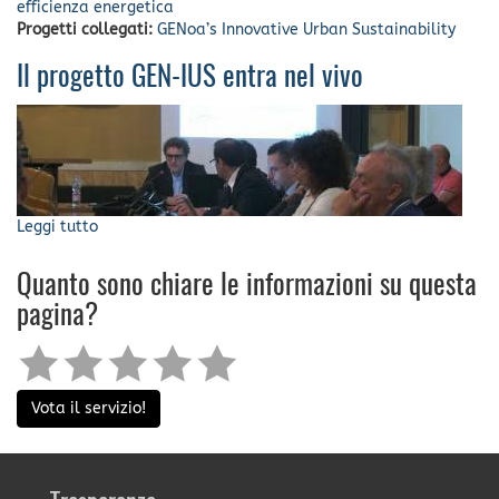
efficienza energetica
Progetti collegati:
GENoa’s Innovative Urban Sustainability
Il progetto GEN-IUS entra nel vivo
Leggi tutto
su
Il
progetto
Quanto sono chiare le informazioni su questa
GEN-
pagina?
IUS
entra
nel
vivo
Vota il servizio!