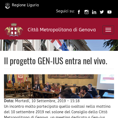
Regione Liguria
Seguici su:
Salta
al
Città Metropolitana di Genova
contenuto
Toggl
principale
navig
Il progetto GEN-IUS entra nel vivo.
Data:
Martedì, 10 Settembre, 2019 - 15:18
Un incontro molto partecipato quello svoltosi nella mattina
del 10 settembre 2019 nel salone del Consiglio della Città
Metropolitana di Genova, un meeting dedicato a Gen-ius