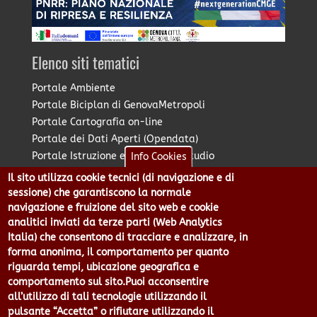
Elenco siti tematici
Portale Ambiente
Portale Biciplan di GenovaMetropoli
Portale Cartografia on-line
Portale dei Dati Aperti (Opendata)
Portale Istruzione e Diritto allo Studio
Info Cookies
Portale Marketing Territoriale
Il sito utilizza cookie tecnici (di navigazione e di
Portale Piano Strategico Metropolitano
sessione) che garantiscono la normale
Portale PUMS di GenovaMetropoli
navigazione e fruizione del sito web e cookie
analitici inviati da terze parti (Web Analytics
Portale Stazione Unica Appaltante
Italia) che consentono di tracciare e analizzare, in
Pratico: procedimenti e istanze online
forma anonima, il comportamento per quanto
riguarda tempi, ubicazione geografica e
comportamento sul sito.Puoi acconsentire
Città Metropolitana di Genova - Piazzale Mazzini 2 -16122 -
all’utilizzo di tali tecnologie utilizzando il
Genova | CF:80007350103 - P.Iva: 00949170104 | Codice IPA: cmge
pulsante “Accetta” o rifiutare utilizzando il