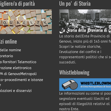
igliere/a di parità
Un po' di Storia
La storia dell'Ente Provincia di
izi online
Genova, inizia più di 145 anni f
Scopri le notizie storiche,
delle nomine
l'evoluzione dei confini e i
pretorio
rappresentanti politici che si 
o Fornitori Telematico
succeduti.
razione elettronica
Whistleblowing
A di GenovaMetropoli
co-procedimenti e istanze
e
lazioni e disservizi
Le informazioni su come si pos
segnalare eventuali illeciti ed
episodi di illegalità relativi al
nostro Ente.