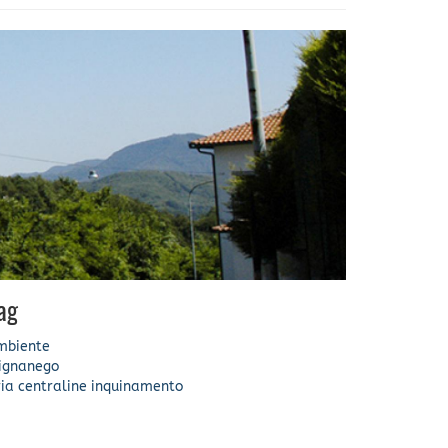
ag
mbiente
ignanego
ia
centraline
inquinamento