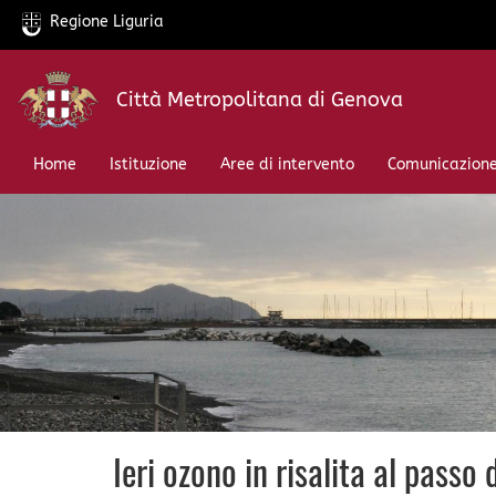
Regione Liguria
Salta
Città Metropolitana di Genova
al
contenuto
principale
Home
Istituzione
Aree di intervento
Comunicazion
Ieri ozono in risalita al passo 