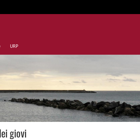
e
URP
dei giovi