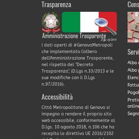
Trasparenza
Cons
I dati aperti di #GenovaMetropoli
Serv
che implementato l'albero
dell'Amministrazione Trasparente,
Albo 
nel rispetto del "Decreto
Albo 
Trasparenza", (D.Lgs n.33/2013 e le
Elenc
sue modifiche con il D.Lgs
n.97/2016).
Fattu
PagoP
Accessibilità
Prati
onlin
Città Metropolitana di Genova si
Segna
impegna a rendere il proprio sito
web accessibile, conformemente al
D.lgs. 10 agosto 2018, n.106 che ha
recepito la direttiva UE 2016/2102