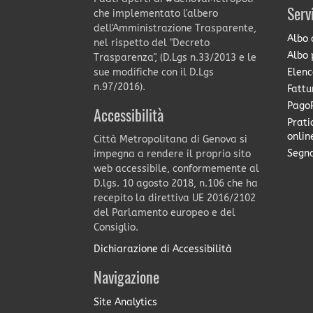
Serv
che implementato l'albero
dell'Amministrazione Trasparente,
Albo 
nel rispetto del "Decreto
Albo 
Trasparenza", (D.Lgs n.33/2013 e le
Elenc
sue modifiche con il D.Lgs
n.97/2016).
Fattu
PagoP
Accessibilità
Prati
onlin
Città Metropolitana di Genova si
Segna
impegna a rendere il proprio sito
web accessibile, conformemente al
D.lgs. 10 agosto 2018, n.106 che ha
recepito la direttiva UE 2016/2102
del Parlamento europeo e del
Consiglio.
Dichiarazione di Accessibilità
Navigazione
Site Analytics