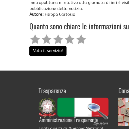
metropolitana e relativo alla giornata di ieri è vis
pubblicazione della notizia.
Autore:
Filippo Cartosio
Quanto sono chiare le informazioni s
Vota il servizio!
Trasparenza
Cons
I dati aperti di #GenovaMetropoli