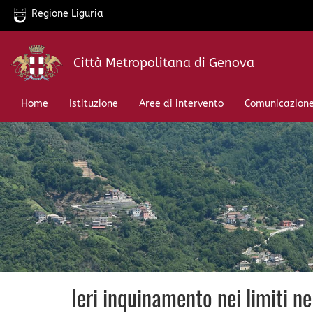
Regione Liguria
Salta
Città Metropolitana di Genova
al
contenuto
principale
Home
Istituzione
Aree di intervento
Comunicazion
Ieri inquinamento nei limiti 