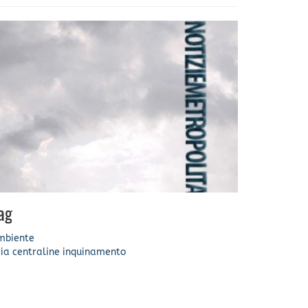
ag
mbiente
ia
centraline
inquinamento