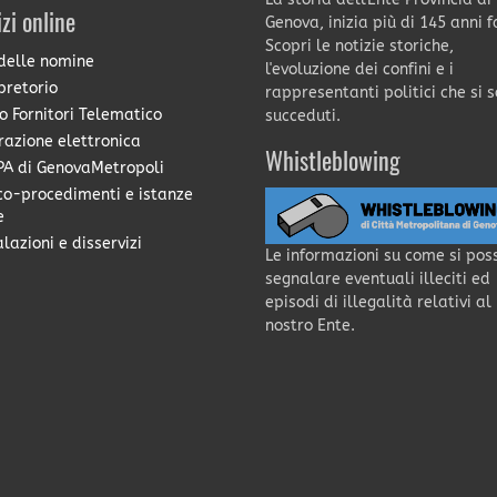
izi online
Genova, inizia più di 145 anni f
Scopri le notizie storiche,
delle nomine
l'evoluzione dei confini e i
pretorio
rappresentanti politici che si 
o Fornitori Telematico
succeduti.
razione elettronica
Whistleblowing
A di GenovaMetropoli
co-procedimenti e istanze
e
lazioni e disservizi
Le informazioni su come si pos
segnalare eventuali illeciti ed
episodi di illegalità relativi al
nostro Ente.