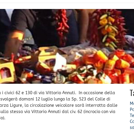
T
 civici 62 e 130 di via Vittorio Annuti. In occasione della
i svolgerà domani 12 luglio lungo la Sp. 523 del Colle di
Mo
sarza Ligure, la circolazione veicolare sarà interrotta dalle
Pa
ulla stessa via Vittorio Annuti dal civ. 62 (incrocio con via
Te
io).
C
sa