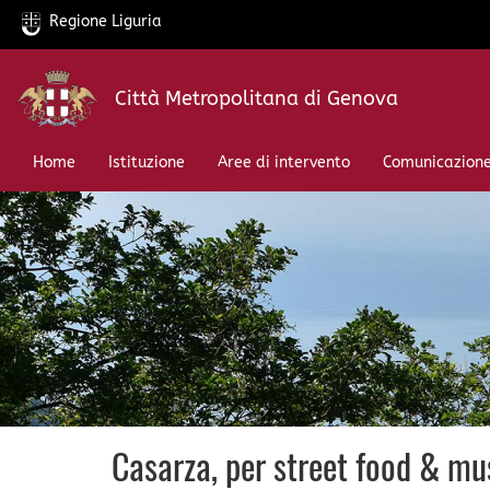
Regione Liguria
Salta
Città Metropolitana di Genova
al
contenuto
principale
Home
Istituzione
Aree di intervento
Comunicazion
Casarza, per street food & musi