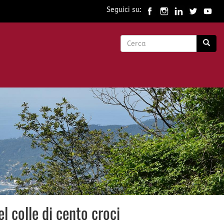
Seguici su:
Form
di
Cerca
ricerca
l colle di cento croci