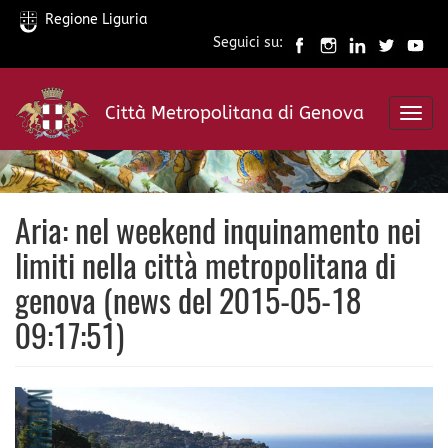
Regione Liguria
Seguici su:
Salta
al
Città Metropolitana di Genova
contenuto
Toggl
principale
navig
Aria: nel weekend inquinamento nei
limiti nella città metropolitana di
genova (news del 2015-05-18
09:17:51)