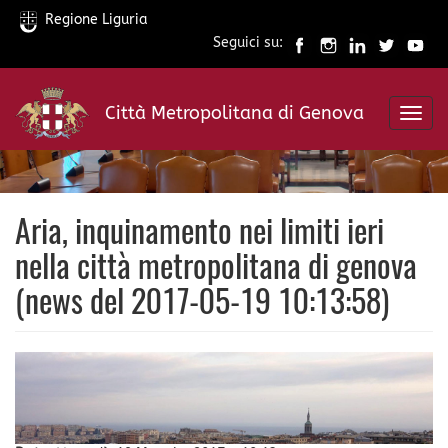
Regione Liguria
Seguici su:
Salta
al
Città Metropolitana di Genova
contenuto
Toggl
principale
navig
Aria, inquinamento nei limiti ieri
nella città metropolitana di genova
(news del 2017-05-19 10:13:58)