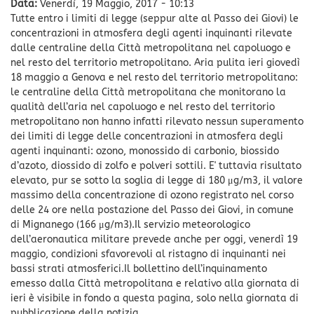
Data:
Venerdì, 19 Maggio, 2017 - 10:13
Tutte entro i limiti di legge (seppur alte al Passo dei Giovi) le
concentrazioni in atmosfera degli agenti inquinanti rilevate
dalle centraline della Città metropolitana nel capoluogo e
nel resto del territorio metropolitano. Aria pulita ieri giovedì
18 maggio a Genova e nel resto del territorio metropolitano:
le centraline della Città metropolitana che monitorano la
qualità dell’aria nel capoluogo e nel resto del territorio
metropolitano non hanno infatti rilevato nessun superamento
dei limiti di legge delle concentrazioni in atmosfera degli
agenti inquinanti: ozono, monossido di carbonio, biossido
d’azoto, diossido di zolfo e polveri sottili. E' tuttavia risultato
elevato, pur se sotto la soglia di legge di 180 μg/m3, il valore
massimo della concentrazione di ozono registrato nel corso
delle 24 ore nella postazione del Passo dei Giovi, in comune
di Mignanego (166 μg/m3).Il servizio meteorologico
dell’aeronautica militare prevede anche per oggi, venerdì 19
maggio, condizioni sfavorevoli al ristagno di inquinanti nei
bassi strati atmosferici.Il bollettino dell’inquinamento
emesso dalla Città metropolitana e relativo alla giornata di
ieri è visibile in fondo a questa pagina, solo nella giornata di
pubblicazione della notizia.