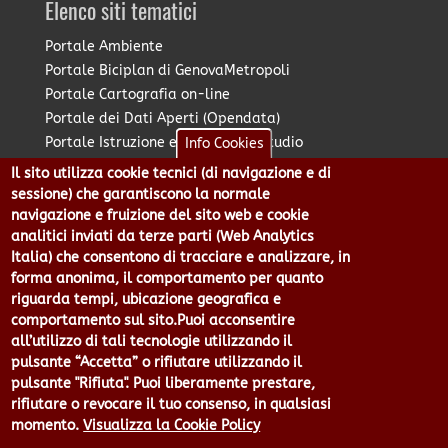
Elenco siti tematici
Portale Ambiente
Portale Biciplan di GenovaMetropoli
Portale Cartografia on-line
Portale dei Dati Aperti (Opendata)
Portale Istruzione e Diritto allo Studio
Info Cookies
Portale Marketing Territoriale
Il sito utilizza cookie tecnici (di navigazione e di
Portale Piano Strategico Metropolitano
sessione) che garantiscono la normale
Portale PUMS di GenovaMetropoli
navigazione e fruizione del sito web e cookie
analitici inviati da terze parti (Web Analytics
Portale Stazione Unica Appaltante
Italia) che consentono di tracciare e analizzare, in
Pratico: procedimenti e istanze online
forma anonima, il comportamento per quanto
riguarda tempi, ubicazione geografica e
comportamento sul sito.Puoi acconsentire
Città Metropolitana di Genova - Piazzale Mazzini 2 -16122 -
all’utilizzo di tali tecnologie utilizzando il
Genova | CF:80007350103 - P.Iva: 00949170104 | Codice IPA: cmge
pulsante “Accetta” o rifiutare utilizzando il
Centralino 010 54991 Fax 010 5499244 URP 010 5499456
pulsante "Rifiuta". Puoi liberamente prestare,
Num.Verde 800 509420 | P.E.C.:
rifiutare o revocare il tuo consenso, in qualsiasi
pec@cert.cittametropolitana.genova.it
momento.
Visualizza la Cookie Policy
Privacy
|
Tecnologie e Accessibilità
|
Note Legali
|
Contatti per il