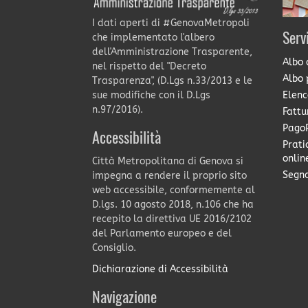
I dati aperti di #GenovaMetropoli
Serv
che implementato l'albero
dell'Amministrazione Trasparente,
Albo 
nel rispetto del "Decreto
Albo 
Trasparenza", (D.Lgs n.33/2013 e le
Elenc
sue modifiche con il D.Lgs
n.97/2016).
Fattu
PagoP
Accessibilità
Prati
onlin
Città Metropolitana di Genova si
Segna
impegna a rendere il proprio sito
web accessibile, conformemente al
D.lgs. 10 agosto 2018, n.106 che ha
recepito la direttiva UE 2016/2102
del Parlamento europeo e del
Consiglio.
Dichiarazione di Accessibilità
Navigazione