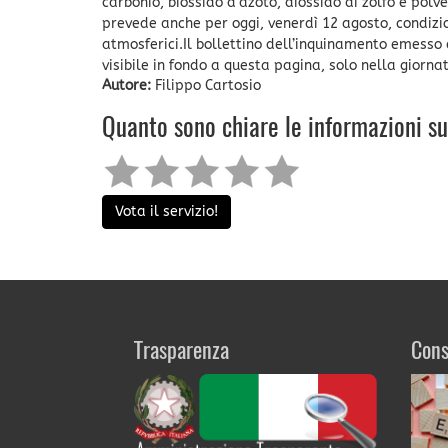
carbonio, biossido d’azoto, diossido di zolfo e polve
prevede anche per oggi, venerdì 12 agosto, condizion
atmosferici.Il bollettino dell’inquinamento emesso 
visibile in fondo a questa pagina, solo nella giorna
Autore:
Filippo Cartosio
Quanto sono chiare le informazioni s
Vota il servizio!
Trasparenza
Cons