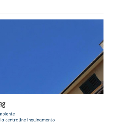
ag
mbiente
ia
centraline
inquinamento