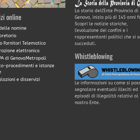
La storia dell'Ente Provincia di
izi online
Genova, inizia più di 145 anni f
Scopri le notizie storiche,
delle nomine
l'evoluzione dei confini e i
pretorio
rappresentanti politici che si 
o Fornitori Telematico
succeduti.
razione elettronica
Whistleblowing
A di GenovaMetropoli
co-procedimenti e istanze
e
lazioni e disservizi
Le informazioni su come si pos
segnalare eventuali illeciti ed
episodi di illegalità relativi al
nostro Ente.