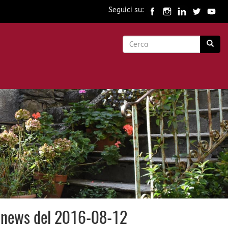
Seguici su:
Form
di
Cerca
ricerca
a (news del 2016-08-12