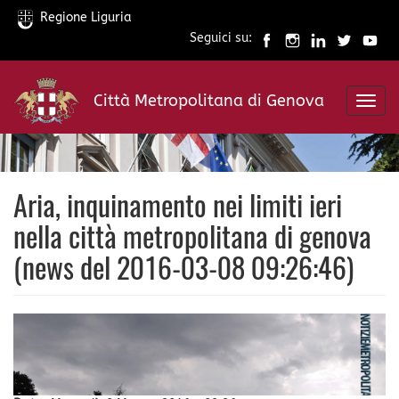
Regione Liguria
Seguici su:
Salta
al
Città Metropolitana di Genova
contenuto
Toggl
principale
navig
Aria, inquinamento nei limiti ieri
nella città metropolitana di genova
(news del 2016-03-08 09:26:46)