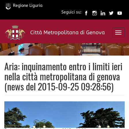
Regione Liguria
Seguici su:
Salta
al
Città Metropolitana di Genova
contenuto
Toggl
principale
navig
Aria: inquinamento entro i limiti ieri
nella città metropolitana di genova
(news del 2015-09-25 09:28:56)