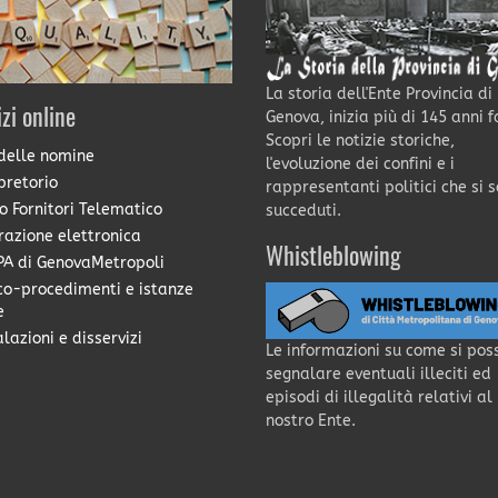
La storia dell'Ente Provincia di
izi online
Genova, inizia più di 145 anni f
Scopri le notizie storiche,
delle nomine
l'evoluzione dei confini e i
pretorio
rappresentanti politici che si 
o Fornitori Telematico
succeduti.
razione elettronica
Whistleblowing
A di GenovaMetropoli
co-procedimenti e istanze
e
lazioni e disservizi
Le informazioni su come si pos
segnalare eventuali illeciti ed
episodi di illegalità relativi al
nostro Ente.