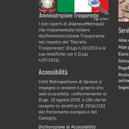
I dati aperti di #GenovaMetropoli
Serv
che implementato l'albero
dell'Amministrazione Trasparente,
Albo 
nel rispetto del "Decreto
Albo 
Trasparenza", (D.Lgs n.33/2013 e le
Elenc
sue modifiche con il D.Lgs
n.97/2016).
Fattu
PagoP
Accessibilità
Prati
onlin
Città Metropolitana di Genova si
Segna
impegna a rendere il proprio sito
web accessibile, conformemente al
D.lgs. 10 agosto 2018, n.106 che ha
recepito la direttiva UE 2016/2102
del Parlamento europeo e del
Consiglio.
Dichiarazione di Accessibilità