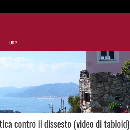
e
URP
ica contro il dissesto (video di tabloid)