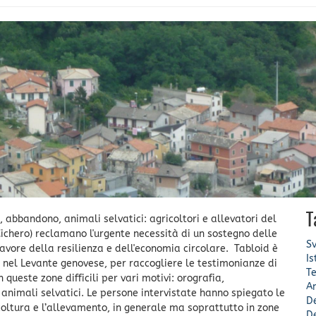
T
abbandono, animali selvatici: agricoltori e allevatori del
ichero) reclamano l'urgente necessità di un sostegno delle
Sv
favore della resilienza e dell'economia circolare. Tabloid è
Is
 nel Levante genovese, per raccogliere le testimonianze di
Te
n queste zone difficili per vari motivi: orografia,
A
nimali selvatici. Le persone intervistate hanno spiegato le
De
coltura e l’allevamento, in generale ma soprattutto in zone
De