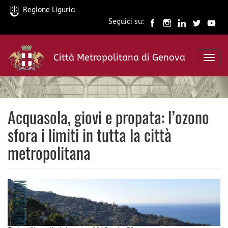
Regione Liguria
Seguici su:
Salta
al
Città Metropolitana di Genova
contenuto
Toggl
principale
navig
Acquasola, giovi e propata: l’ozono
sfora i limiti in tutta la città
metropolitana