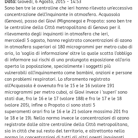
Data:
Giovedì, 6 Agosto, 2015 - 14:53
Sono ben tre le centraline che ieri hanno rilevato un'eccessiva
concentrazione dell’inquinante in atmosfera. Acquasola
(Genova), passo dei Giovi (Mignanego) e Propata: sono ben tre
le centraline della Città metropolitana di Genova per il
rilevamento degli inquinanti in atmosfera che ieri,
mercoledì 5 agosto, hanno registrato concentrazioni di ozono
in atmosfera superiori ai 180 microgrammi per metro cubo di
aria, la 'soglia di informazione' oltre la quale scatta l’obbligo
di informare sui rischi di una prolungata esposizione all’aria
aperta la popolazione, specialmente i soggetti più
vulnerabili all’inquinamento come bambini, anziani e persone
con problemi respiratori. Lo sforamento registrato
all’Acquasola è avvenuto fra le 15 e le 16 (valore 191
microgrammi per metro cubo), ai Giovi invece i 'superi' sono
stati due, fra le 16 e le 17 (valore 188) e fra le 17 e le 18
(valore 205), infine a Propata ci sono stati 5
superamenti orari fra le 16 e le 21 (valore massimo 201 fra
le 18 e le 19). Nella norma invece le concentrazioni di ozono
registrate dalle altre centraline della Città metropolitana,
sia in città che sul resto del territorio, e altrettanto nella
norma la concentrazioni di tutti gli altri agenti inquinanti